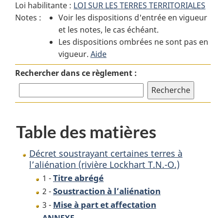
Loi habilitante :
LOI SUR LES TERRES TERRITORIALES
:
Décret
:
Notes :
Voir les dispositions d'entrée en vigueur
Décret
soustrayant
Décret
et les notes, le cas échéant.
soustrayant
certaines
soustrayant
Les dispositions ombrées ne sont pas en
certaines
terres
certaines
vigueur.
terres
Aide
à
terres
à
l’aliénation
à
Rechercher dans ce règlement :
l’aliénation
(rivière
l’aliénation
(rivière
Lockhart
(rivière
Lockhart
T.N.-
Lockhart
T.N.-
O.)
T.N.-
Table des matières
O.)
O.)
Décret soustrayant certaines terres à
l’aliénation (rivière Lockhart T.N.-O.)
Titre abrégé
1 -
Soustraction à l’aliénation
2 -
Mise à part et affectation
3 -