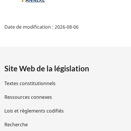
ANNEXE
D
Date de modification :
2026-08-06
é
t
a
Site Web de la législation
i
l
Textes constitutionnels
s
Ressources connexes
d
Lois et règlements codifiés
e
Recherche