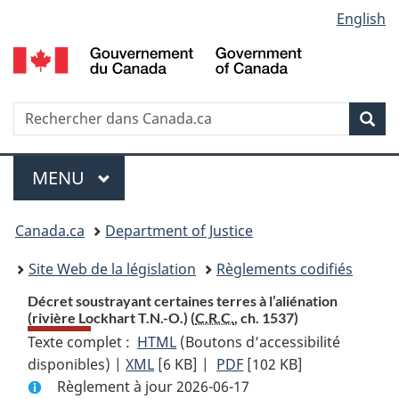
Language
English
Passer
Passer
Passer
au
à
à
selection
contenu
«
la
principal
À
version
propos
HTML
Recherche
R
Rec
de
simplifiée
d
ce
C
Menu
site
MENU
PRINCIPAL
You
Canada.ca
Department of Justice
are
Site Web de la législation
Règlements codifiés
here:
Décret soustrayant certaines terres à l’aliénation
(rivière Lockhart T.N.-O.) (
C.R.C.
, ch. 1537)
Texte complet :
HTML
Texte
(Boutons d’accessibilité
disponibles) |
XML
Texte
[6 KB]
complet
|
PDF
Texte
[102 KB]
Règlement à jour 2026-06-17
complet
:
complet