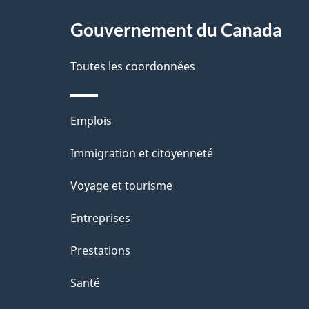
g
Gouvernement du Canada
e
Toutes les coordonnées
Thèmes
Emplois
et
Immigration et citoyenneté
sujets
Voyage et tourisme
Entreprises
Prestations
Santé