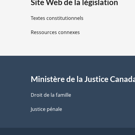
Site Web de la législation
i
Textes constitutionnels
l
Ressources connexes
s
d
e
l
Ministère de la Justice Canad
a
Droit de la famille
p
Justice pénale
a