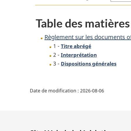
Table des matières
Règlement sur les documents off
1 -
Titre abrégé
2 -
Interprétation
3 -
Dispositions générales
D
Date de modification :
2026-08-06
é
t
a