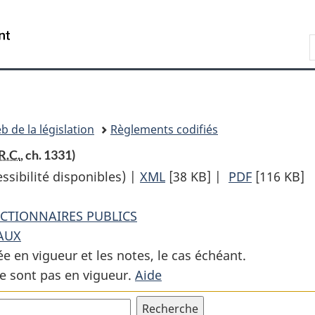
Passer
Passer
Passer
au
à
à
Recherche
contenu
«
la
principal
À
version
propos
HTML
de
simplifiée
ce
b de la législation
Règlements codifiés
site
R.C.
, ch. 1331)
sibilité disponibles) |
XML
Texte
[38 KB]
|
PDF
Texte
[116 KB]
complet
complet
NCTIONNAIRES PUBLICS
:
:
EAUX
Règlement
Règlemen
ée en vigueur et les notes, le cas échéant.
sur
sur
e sont pas en vigueur.
Aide
les
les
documents
document
officiels
officiels