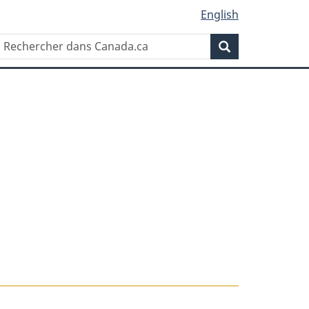
English
Rechercher
Recherche
dans
Canada.ca
t
s