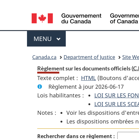
Language
selection
Menu
MENU
PRINCIPAL
You
Canada.ca
Department of Justice
Site We
are
Règlement sur les documents officiels (
C.
Texte complet :
HTML
Texte
(Boutons d’acces
here:
Règlement à jour 2026-06-17
complet
Lois habilitantes :
LOI SUR LES FO
:
LOI SUR LES SC
Règlement
Notes :
Voir les dispositions d'entr
sur
Les dispositions ombrées n
les
documents
Rechercher dans ce règlement :
officiels