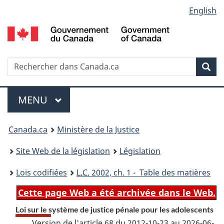
Language
English
Passer
Passer
Passer
au
à
à
selection
contenu
«
la
principal
À
version
propos
HTML
Recherche
R
Rec
de
simplifiée
d
ce
C
Menu
site
MENU
PRINCIPAL
You
Canada.ca
Ministère de la Justice
are
Site Web de la législation
Législation
here:
Lois codifiées
L.C.
2002, ch. 1 - Table des matières
Cette page Web a été archivée dans le Web.
Loi sur le système de justice pénale pour les adolescents
Version de l'article 68 du 2012-10-23 au 2026-06-