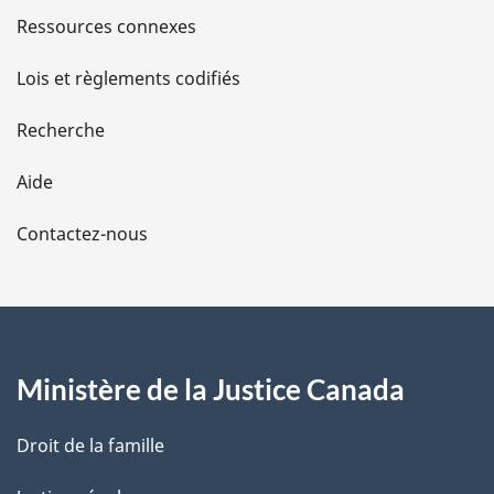
s
Ressources connexes
d
Lois et règlements codifiés
e
Recherche
l
Aide
a
Contactez-nous
p
a
g
Ministère de la Justice Canada
e
Droit de la famille