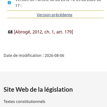
17 :
Version précédente
de
l'article
68
[Abrogé, 2012, ch. 1, art. 179]
D
Date de modification :
2026-08-06
é
t
a
Site Web de la législation
i
l
Textes constitutionnels