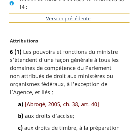
14 :
Version précédente
de
l'article
N
Attributions
o
6
(1)
Les pouvoirs et fonctions du ministre
t
s’étendent d’une façon générale à tous les
e
m
domaines de compétence du Parlement
a
non attribués de droit aux ministères ou
r
organismes fédéraux, à l’exception de
g
l’Agence, et liés :
i
n
a)
[Abrogé, 2005, ch. 38, art. 40]
a
l
b)
aux droits d’accise;
e
:
c)
aux droits de timbre, à la préparation