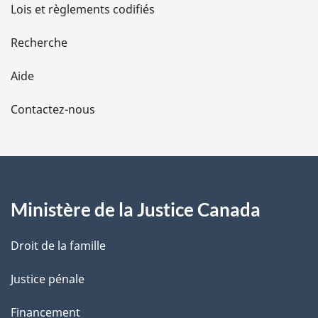
d
Lois et règlements codifiés
e
Recherche
l
Aide
a
Contactez-nous
p
a
g
Ministère de la Justice Canada
e
Droit de la famille
Justice pénale
Financement