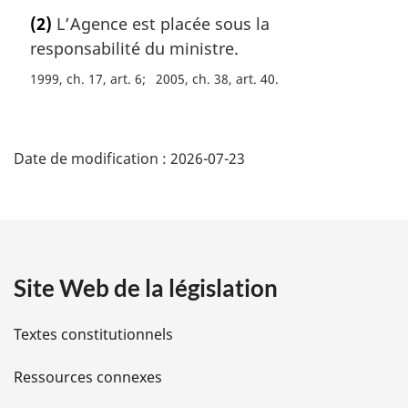
o
(2)
L’Agence est placée sous la
t
responsabilité du ministre.
e
m
1999, ch. 17, art. 6
2005, ch. 38, art. 40
a
r
D
g
i
Date de modification :
2026-07-23
é
n
a
t
l
e
a
:
Site Web de la législation
i
l
Textes constitutionnels
s
Ressources connexes