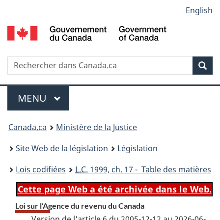
Language
English
Passer
Passer
Passer
au
à
à
selection
contenu
«
la
principal
À
version
propos
HTML
Recherche
R
Rec
de
simplifiée
d
ce
C
Menu
site
MENU
PRINCIPAL
You
Canada.ca
Ministère de la Justice
are
Site Web de la législation
Législation
here:
Lois codifiées
L.C.
1999, ch. 17 - Table des matières
Cette page Web a été archivée dans le Web.
Loi sur l’Agence du revenu du Canada
Version de l'article 6 du 2005-12-12 au 2026-06-