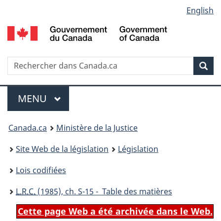
Language
English
Passer
Passer
Passer
au
à
à
selection
contenu
«
la
principal
À
version
propos
HTML
Recherche
R
Rec
de
simplifiée
d
ce
C
Menu
site
MENU
PRINCIPAL
You
Canada.ca
Ministère de la Justice
are
Site Web de la législation
Législation
here:
Lois codifiées
L.R.C.
(1985), ch. S-15 - Table des matières
Cette page Web a été archivée dans le Web.