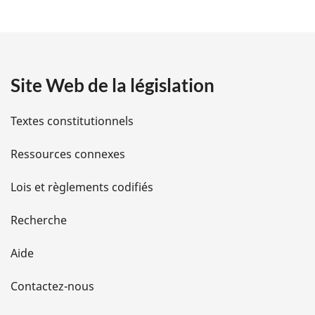
e
:
t
a
Site Web de la législation
i
l
Textes constitutionnels
s
Ressources connexes
d
Lois et règlements codifiés
e
Recherche
l
Aide
a
Contactez-nous
p