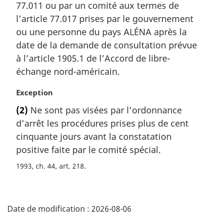
77.011 ou par un comité aux termes de
:
l’article 77.017 prises par le gouvernement
ou une personne du pays ALÉNA après la
date de la demande de consultation prévue
à l’article 1905.1 de l’Accord de libre-
échange nord-américain.
N
Exception
o
(2)
Ne sont pas visées par l’ordonnance
t
d’arrêt les procédures prises plus de cent
e
m
cinquante jours avant la constatation
a
positive faite par le comité spécial.
r
1993, ch. 44, art. 218
g
i
n
D
a
Date de modification :
2026-08-06
l
é