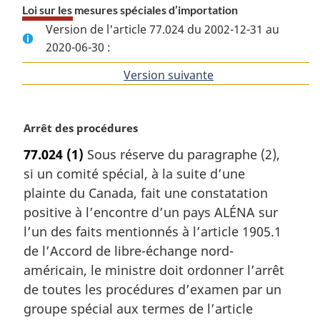
Loi sur les mesures spéciales d’importation
Version de l'article 77.024 du 2002-12-31 au
2020-06-30 :
Version suivante
de
l'article
N
Arrêt des procédures
o
77.024
(1)
Sous réserve du paragraphe (2),
t
si un comité spécial, à la suite d’une
e
m
plainte du Canada, fait une constatation
a
positive à l’encontre d’un pays ALÉNA sur
r
l’un des faits mentionnés à l’article 1905.1
g
de l’Accord de libre-échange nord-
i
américain, le ministre doit ordonner l’arrêt
n
a
de toutes les procédures d’examen par un
l
groupe spécial aux termes de l’article
e