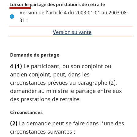
Loi sur le partage des prestations de retraite
Version de l'article 4 du 2003-01-01 au 2003-08-
31 :
Version suivante
de
l'article
N
Demande de partage
o
4
(1)
Le participant, ou son conjoint ou
t
ancien conjoint, peut, dans les
e
m
circonstances prévues au paragraphe (2),
a
demander au ministre le partage entre eux
r
des prestations de retraite.
g
i
N
Circonstances
n
o
a
(2)
La demande peut se faire dans l’une des
t
l
circonstances suivantes :
e
e