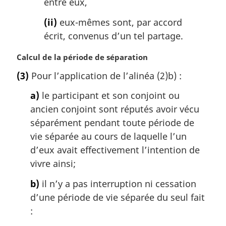
entre eux,
(ii)
eux-mêmes sont, par accord
écrit, convenus d’un tel partage.
N
Calcul de la période de séparation
o
(3)
Pour l’application de l’alinéa (2)b) :
t
e
a)
le participant et son conjoint ou
m
ancien conjoint sont réputés avoir vécu
a
séparément pendant toute période de
r
g
vie séparée au cours de laquelle l’un
i
d’eux avait effectivement l’intention de
n
vivre ainsi;
a
l
b)
il n’y a pas interruption ni cessation
e
d’une période de vie séparée du seul fait
:
: