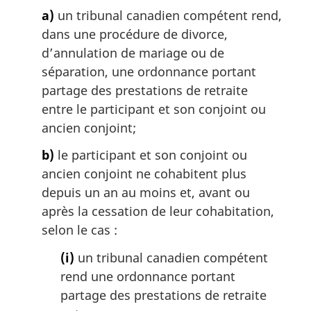
m
:
a)
un tribunal canadien compétent rend,
a
dans une procédure de divorce,
r
g
d’annulation de mariage ou de
i
séparation, une ordonnance portant
n
partage des prestations de retraite
a
entre le participant et son conjoint ou
l
ancien conjoint;
e
:
b)
le participant et son conjoint ou
ancien conjoint ne cohabitent plus
depuis un an au moins et, avant ou
après la cessation de leur cohabitation,
selon le cas :
(i)
un tribunal canadien compétent
rend une ordonnance portant
partage des prestations de retraite