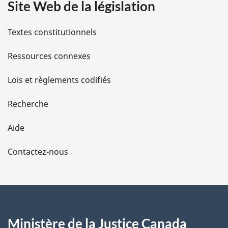
Site Web de la législation
i
l
Textes constitutionnels
s
Ressources connexes
d
Lois et règlements codifiés
e
Recherche
l
Aide
a
Contactez-nous
p
a
g
Ministère de la Justice Canada