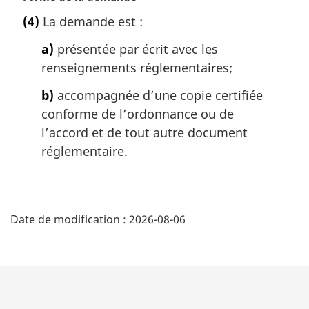
o
(4)
La demande est :
t
e
a)
présentée par écrit avec les
m
renseignements réglementaires;
a
r
b)
accompagnée d’une copie certifiée
g
conforme de l’ordonnance ou de
i
l’accord et de tout autre document
n
a
réglementaire.
l
e
:
D
Date de modification :
2026-08-06
é
t
a