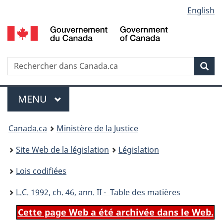
Language
English
Passer
Passer
Passer
au
à
à
selection
contenu
«
la
principal
À
version
propos
HTML
Recherche
R
Rec
de
simplifiée
d
ce
C
Menu
site
MENU
PRINCIPAL
You
Canada.ca
Ministère de la Justice
are
Site Web de la législation
Législation
here:
Lois codifiées
L.C.
1992, ch. 46, ann. II - Table des matières
Cette page Web a été archivée dans le Web.