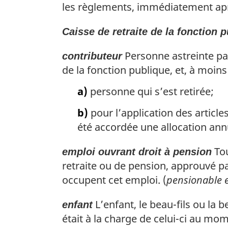
les règlements, immédiatement après 
i
n
Caisse de retraite de la fonction 
a
l
Personne astreinte par 
contributeur
e
de la fonction publique, et, à moins
:
a)
personne qui s’est retirée;
b)
pour l’application des articles
été accordée une allocation annu
Tou
emploi ouvrant droit à pension
retraite ou de pension, approuvé pa
occupent cet emploi. (
pensionable
L’enfant, le beau-fils ou la b
enfant
était à la charge de celui-ci au mo