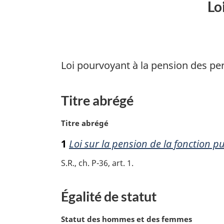
Lo
Loi pourvoyant à la pension des p
Titre abrégé
N
Titre abrégé
o
1
Loi sur la pension de la fonction p
t
e
S.R., ch. P-36, art. 1
m
a
r
Égalité de statut
g
i
N
Statut des hommes et des femmes