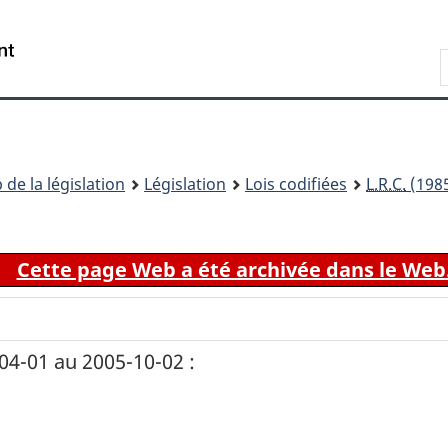
Passer
Passer
Passer
au
à
à
Recherche
contenu
«
la
principal
À
version
propos
HTML
de
simplifiée
ce
 de la législation
Législation
Lois codifiées
L.R.C.
(1985
site
Cette page Web a été archivée dans le Web
4-01 au 2005-10-02 :