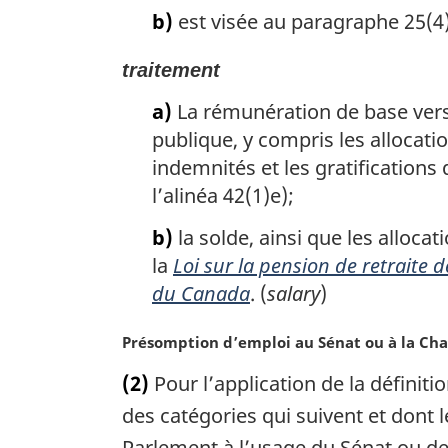
b)
est visée au paragraphe 25(4)
traitement
a)
La rémunération de base vers
publique, y compris les allocat
indemnités et les gratifications
l’alinéa 42(1)e);
b)
la solde, ainsi que les alloca
la
Loi sur la pension de retraite
du Canada
. (
salary
)
N
Présomption d’emploi au Sénat ou à la C
o
(2)
Pour l’application de la définit
t
e
des catégories qui suivent et dont 
m
Parlement à l’usage du Sénat ou 