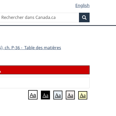
English
Rechercher
Recherche
dans
Canada.ca
), ch. P-36 - Table des matières
.
Aa
Aa
Aa
Aa
Aa