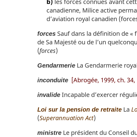
b)
les forces connues avant cet
canadienne, Milice active perma
d’aviation royal canadien (force
Sauf dans la définition de « 
forces
de Sa Majesté ou de l’un quelconqu
(
forces
)
La Gendarmerie royal
Gendarmerie
[Abrogée, 1999, ch. 34, 
inconduite
Incapable d’exercer régul
invalide
La
Lo
Loi sur la pension de retraite
(
Superannuation Act
)
Le président du Conseil du
ministre