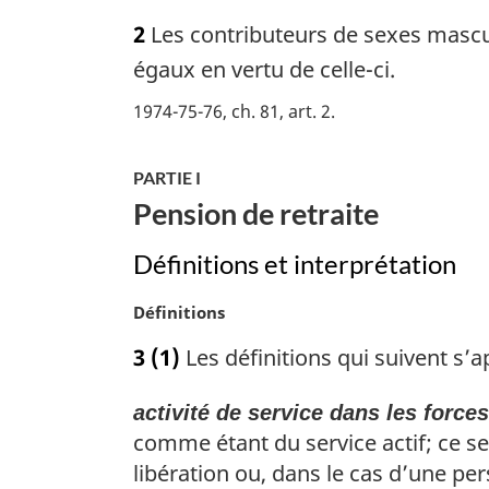
n
o
2
Les contributeurs de sexes masculi
a
t
l
e
égaux en vertu de celle-ci.
e
m
:
1974-75-76, ch. 81, art. 2
a
r
g
PARTIE I
i
Pension de retraite
n
a
Définitions et interprétation
l
e
N
Définitions
:
o
3
(1)
Les définitions qui suivent s’a
t
e
activité de service dans les forces
m
a
comme étant du service actif; ce ser
r
libération ou, dans le cas d’une pe
g