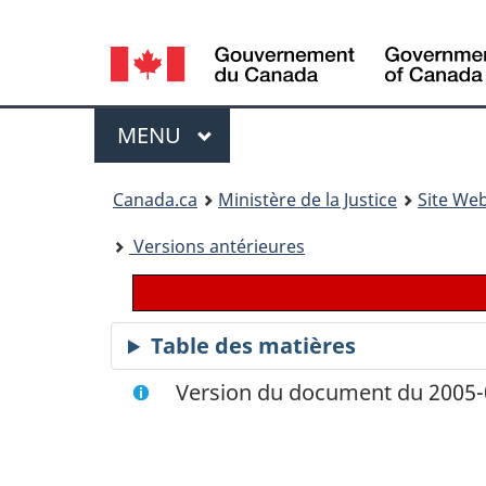
Language
selection
Menu
MENU
PRINCIPAL
You
Canada.ca
Ministère de la Justice
Site Web
are
Versions antérieures
here:
Table des matières
Version du document du 2005-0