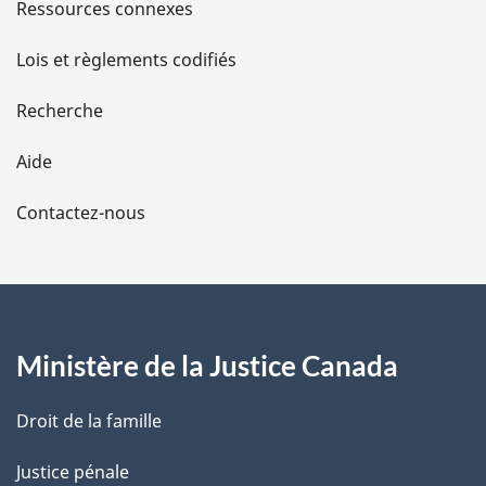
s
Ressources connexes
d
Lois et règlements codifiés
e
Recherche
l
Aide
a
Contactez-nous
p
a
g
Ministère de la Justice Canada
e
Droit de la famille
Justice pénale