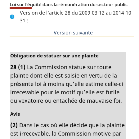
Loi sur l’équité dans la rémunération du secteur public
Version de l'article 28 du 2009-03-12 au 2014-10-
31 :
Version suivante
de
l'article
N
Obligation de statuer sur une plainte
o
28
(1)
La Commission statue sur toute
t
plainte dont elle est saisie en vertu de la
e
m
présente loi à moins qu’elle estime celle-ci
a
irrecevable pour le motif qu’elle est futile
r
ou vexatoire ou entachée de mauvaise foi.
g
i
N
Avis
n
o
a
(2)
Dans le cas où elle décide que la plainte
t
l
est irrecevable, la Commission motive par
e
e