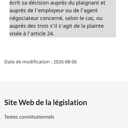
m
écrit sa décision auprès du plaignant et
:
a
auprès de l’employeur ou de l’agent
r
négociateur concerné, selon le cas, ou
g
auprès des trois s’il s’agit de la plainte
i
visée à l’article 24.
n
a
l
D
e
:
Date de modification :
2026-08-06
é
t
a
Site Web de la législation
i
l
Textes constitutionnels