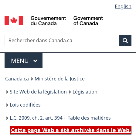
Language
English
Passer
Passer
Passer
au
à
à
selection
contenu
«
la
principal
À
version
propos
HTML
Recherche
R
Rec
de
simplifiée
d
ce
C
Menu
site
MENU
PRINCIPAL
You
Canada.ca
Ministère de la Justice
are
Site Web de la législation
Législation
here:
Lois codifiées
L.C.
2009, ch. 2, art. 394 - Table des matières
Cette page Web a été archivée dans le Web.