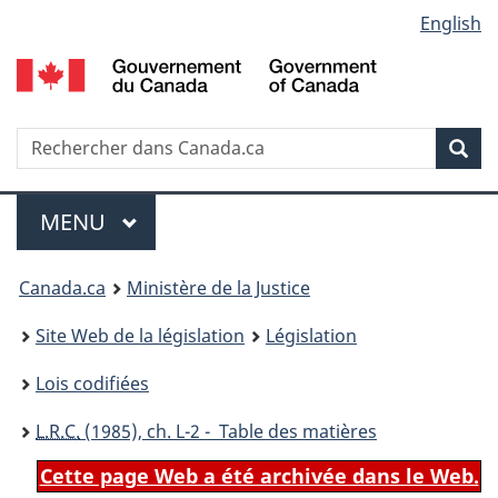
Language
English
Passer
Passer
Passer
au
à
à
selection
contenu
«
la
principal
À
version
propos
HTML
Recherche
R
Rec
de
simplifiée
d
ce
C
Menu
site
MENU
PRINCIPAL
You
Canada.ca
Ministère de la Justice
are
Site Web de la législation
Législation
here:
Lois codifiées
L.R.C.
(1985), ch. L-2 - Table des matières
Cette page Web a été archivée dans le Web.