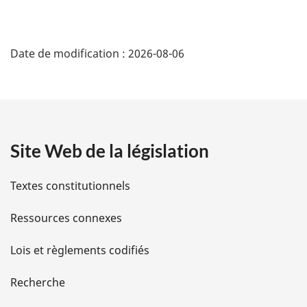
:
D
Date de modification :
2026-08-06
é
t
a
Site Web de la législation
i
l
Textes constitutionnels
s
Ressources connexes
d
Lois et règlements codifiés
e
Recherche
l