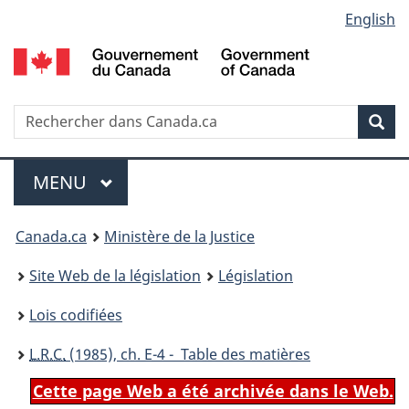
Language
English
Passer
Passer
Passer
au
à
à
selection
contenu
«
la
principal
À
version
propos
HTML
Recherche
R
Rec
de
simplifiée
d
ce
C
Menu
site
MENU
PRINCIPAL
You
Canada.ca
Ministère de la Justice
are
Site Web de la législation
Législation
here:
Lois codifiées
L.R.C.
(1985), ch. E-4 - Table des matières
Cette page Web a été archivée dans le Web.