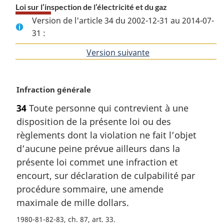
Loi sur l’inspection de l’électricité et du gaz
Version de l'article 34 du 2002-12-31 au 2014-07-
31 :
Version suivante
de
l'article
N
Infraction générale
o
34
Toute personne qui contrevient à une
t
disposition de la présente loi ou des
e
m
règlements dont la violation ne fait l’objet
a
d’aucune peine prévue ailleurs dans la
r
présente loi commet une infraction et
g
encourt, sur déclaration de culpabilité par
i
procédure sommaire, une amende
n
a
maximale de mille dollars.
l
1980-81-82-83, ch. 87, art. 33
e