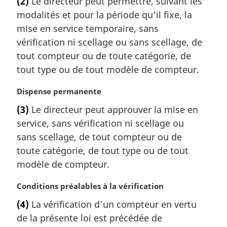
(2)
Le directeur peut permettre, suivant les
t
modalités et pour la période qu’il fixe, la
e
m
mise en service temporaire, sans
a
vérification ni scellage ou sans scellage, de
r
tout compteur ou de toute catégorie, de
g
tout type ou de tout modèle de compteur.
i
n
N
Dispense permanente
a
o
l
(3)
Le directeur peut approuver la mise en
t
e
service, sans vérification ni scellage ou
e
:
m
sans scellage, de tout compteur ou de
a
toute catégorie, de tout type ou de tout
r
modèle de compteur.
g
i
N
Conditions préalables à la vérification
n
o
a
(4)
La vérification d’un compteur en vertu
t
l
de la présente loi est précédée de
e
e