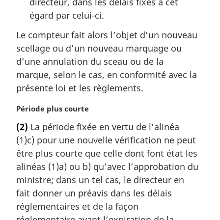
directeur, dans les délais fixés à cet
égard par celui-ci.
Le compteur fait alors l’objet d’un nouveau
scellage ou d’un nouveau marquage ou
d’une annulation du sceau ou de la
marque, selon le cas, en conformité avec la
présente loi et les règlements.
N
Période plus courte
o
(2)
La période fixée en vertu de l’alinéa
t
(1)c) pour une nouvelle vérification ne peut
e
m
être plus courte que celle dont font état les
a
alinéas (1)a) ou b) qu’avec l’approbation du
r
ministre; dans un tel cas, le directeur en
g
fait donner un préavis dans les délais
i
réglementaires et de la façon
n
a
réglementaire avant l’expiration de la