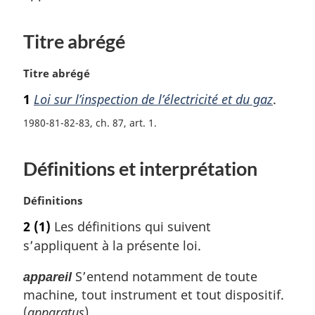
Titre abrégé
N
Titre abrégé
o
1
Loi sur l’inspection de l’électricité et du gaz
.
t
e
1980-81-82-83, ch. 87, art. 1
m
a
Définitions et interprétation
r
g
i
N
Définitions
n
o
2
(1)
Les définitions qui suivent
a
t
l
s’appliquent à la présente loi.
e
e
m
:
S’entend notamment de toute
appareil
a
machine, tout instrument et tout dispositif.
r
g
(
apparatus
)