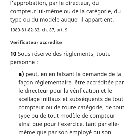
m
l’approbation, par le directeur, du
:
a
compteur lui-même ou de la catégorie, du
r
type ou du modèle auquel il appartient.
g
i
1980-81-82-83, ch. 87, art. 9
n
N
Vérificateur accrédité
a
o
l
10
Sous réserve des règlements, toute
t
e
personne :
e
:
m
a)
peut, en en faisant la demande de la
a
façon réglementaire, être accréditée par
r
g
le directeur pour la vérification et le
i
scellage initiaux et subséquents de tout
n
compteur ou de toute catégorie, de tout
a
type ou de tout modèle de compteur
l
ainsi que pour l’exercice, tant par elle-
e
:
même que par son employé ou son