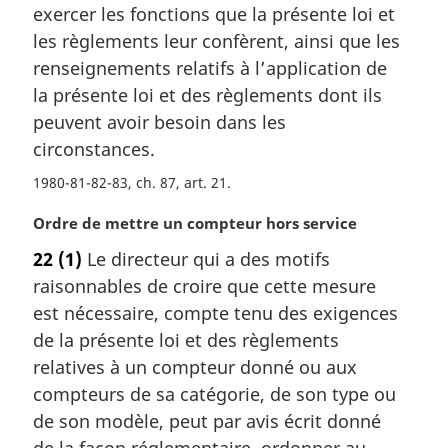
e
exercer les fonctions que la présente loi et
:
les règlements leur confèrent, ainsi que les
renseignements relatifs à l’application de
la présente loi et des règlements dont ils
peuvent avoir besoin dans les
circonstances.
1980-81-82-83, ch. 87, art. 21
N
Ordre de mettre un compteur hors service
o
22
(1)
Le directeur qui a des motifs
t
raisonnables de croire que cette mesure
e
m
est nécessaire, compte tenu des exigences
a
de la présente loi et des règlements
r
relatives à un compteur donné ou aux
g
compteurs de sa catégorie, de son type ou
i
de son modèle, peut par avis écrit donné
n
a