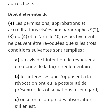
a
autre chose.
l
e
N
Droit d’être entendu
:
o
(4)
Les permissions, approbations et
t
accréditations visées aux paragraphes 9(2),
e
m
(3) ou (4) et à l’article 10, respectivement,
a
ne peuvent être révoquées que si les trois
r
conditions suivantes sont remplies :
g
i
a)
un avis de l’intention de révoquer a
n
été donné de la façon réglementaire;
a
l
b)
les intéressés qui s’opposent à la
e
révocation ont eu la possibilité de
:
présenter des observations à cet égard;
c)
on a tenu compte des observations,
s’il en est.