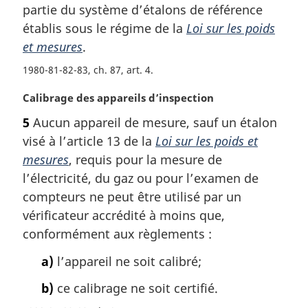
r
partie du système d’étalons de référence
g
établis sous le régime de la
Loi sur les poids
i
et mesures
.
n
a
1980-81-82-83, ch. 87, art. 4
l
e
N
Calibrage des appareils d’inspection
:
o
5
Aucun appareil de mesure, sauf un étalon
t
visé à l’article 13 de la
Loi sur les poids et
e
m
mesures
, requis pour la mesure de
a
l’électricité, du gaz ou pour l’examen de
r
compteurs ne peut être utilisé par un
g
vérificateur accrédité à moins que,
i
conformément aux règlements :
n
a
a)
l’appareil ne soit calibré;
l
e
b)
ce calibrage ne soit certifié.
: