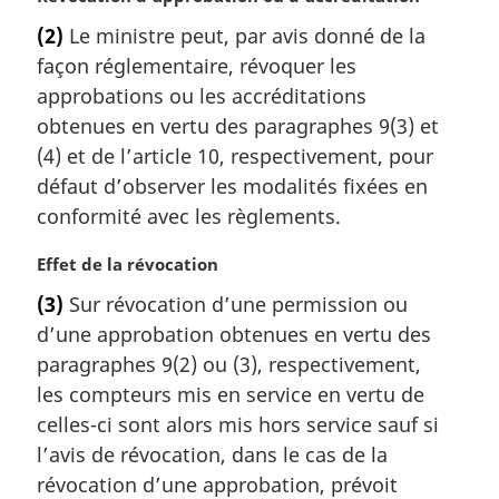
a
o
l
(2)
Le ministre peut, par avis donné de la
t
e
façon réglementaire, révoquer les
e
:
m
approbations ou les accréditations
a
obtenues en vertu des paragraphes 9(3) et
r
(4) et de l’article 10, respectivement, pour
g
défaut d’observer les modalités fixées en
i
conformité avec les règlements.
n
a
N
Effet de la révocation
l
o
e
(3)
Sur révocation d’une permission ou
t
:
d’une approbation obtenues en vertu des
e
m
paragraphes 9(2) ou (3), respectivement,
a
les compteurs mis en service en vertu de
r
celles-ci sont alors mis hors service sauf si
g
l’avis de révocation, dans le cas de la
i
révocation d’une approbation, prévoit
n