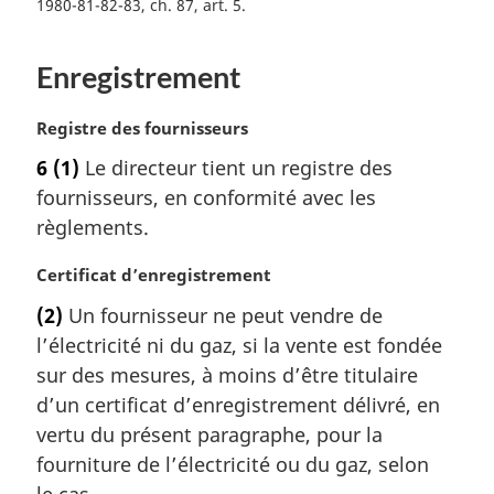
1980-81-82-83, ch. 87, art. 5
Enregistrement
N
Registre des fournisseurs
o
6
(1)
Le directeur tient un registre des
t
fournisseurs, en conformité avec les
e
m
règlements.
a
r
N
Certificat d’enregistrement
g
o
(2)
Un fournisseur ne peut vendre de
i
t
l’électricité ni du gaz, si la vente est fondée
n
e
a
m
sur des mesures, à moins d’être titulaire
l
a
d’un certificat d’enregistrement délivré, en
e
r
vertu du présent paragraphe, pour la
:
g
fourniture de l’électricité ou du gaz, selon
i
le cas.
n