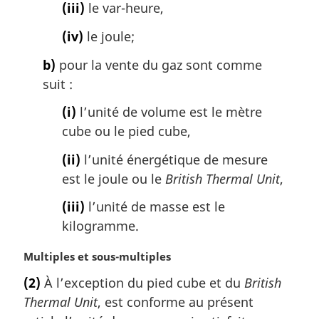
l
(iii)
le var-heure,
e
:
(iv)
le joule;
b)
pour la vente du gaz sont comme
suit :
(i)
l’unité de volume est le mètre
cube ou le pied cube,
(ii)
l’unité énergétique de mesure
est le joule ou le
British Thermal Unit
,
(iii)
l’unité de masse est le
kilogramme.
N
Multiples et sous-multiples
o
(2)
À l’exception du pied cube et du
British
t
Thermal Unit
, est conforme au présent
e
m