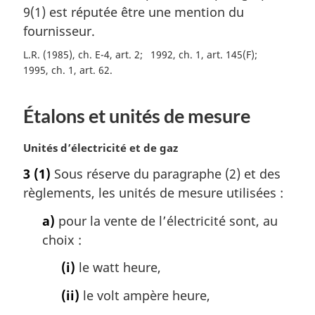
e
r
9(1) est réputée être une mention du
:
g
fournisseur.
i
n
L.R. (1985), ch. E-4, art. 2
1992, ch. 1, art. 145(F)
a
1995, ch. 1, art. 62
l
e
:
Étalons et unités de mesure
N
Unités d’électricité et de gaz
o
3
(1)
Sous réserve du paragraphe (2) et des
t
règlements, les unités de mesure utilisées :
e
m
a)
pour la vente de l’électricité sont, au
a
choix :
r
g
(i)
le watt heure,
i
n
(ii)
le volt ampère heure,
a