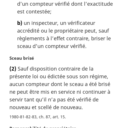
i
d’un compteur vérifié dont l’exactitude
n
est contestée;
a
l
b)
un inspecteur, un vérificateur
e
accrédité ou le propriétaire peut, sauf
:
règlements à l’effet contraire, briser le
sceau d’un compteur vérifié.
N
Sceau brisé
o
(2)
Sauf disposition contraire de la
t
présente loi ou édictée sous son régime,
e
m
aucun compteur dont le sceau a été brisé
a
ne peut être mis en service ni continuer à
r
servir tant qu’il n’a pas été vérifié de
g
nouveau et scellé de nouveau.
i
n
1980-81-82-83, ch. 87, art. 15
a
l