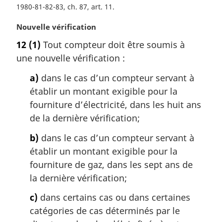
1980-81-82-83, ch. 87, art. 11
N
Nouvelle vérification
o
12
(1)
Tout compteur doit être soumis à
t
une nouvelle vérification :
e
m
a)
dans le cas d’un compteur servant à
a
établir un montant exigible pour la
r
g
fourniture d’électricité, dans les huit ans
i
de la dernière vérification;
n
a
b)
dans le cas d’un compteur servant à
l
établir un montant exigible pour la
e
fourniture de gaz, dans les sept ans de
:
la dernière vérification;
c)
dans certains cas ou dans certaines
catégories de cas déterminés par le