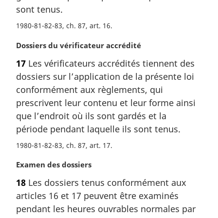
sont tenus.
n
a
1980-81-82-83, ch. 87, art. 16
l
e
N
Dossiers du vérificateur accrédité
:
o
17
Les vérificateurs accrédités tiennent des
t
dossiers sur l’application de la présente loi
e
m
conformément aux règlements, qui
a
prescrivent leur contenu et leur forme ainsi
r
que l’endroit où ils sont gardés et la
g
période pendant laquelle ils sont tenus.
i
n
1980-81-82-83, ch. 87, art. 17
a
l
N
Examen des dossiers
e
o
18
Les dossiers tenus conformément aux
:
t
articles 16 et 17 peuvent être examinés
e
m
pendant les heures ouvrables normales par