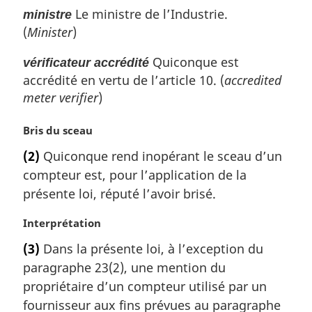
Le ministre de l’Industrie.
ministre
(
Minister
)
Quiconque est
vérificateur accrédité
accrédité en vertu de l’article 10. (
accredited
meter verifier
)
N
Bris du sceau
o
(2)
Quiconque rend inopérant le sceau d’un
t
compteur est, pour l’application de la
e
m
présente loi, réputé l’avoir brisé.
a
r
N
Interprétation
g
o
(3)
Dans la présente loi, à l’exception du
i
t
paragraphe 23(2), une mention du
n
e
a
m
propriétaire d’un compteur utilisé par un
l
a
fournisseur aux fins prévues au paragraphe