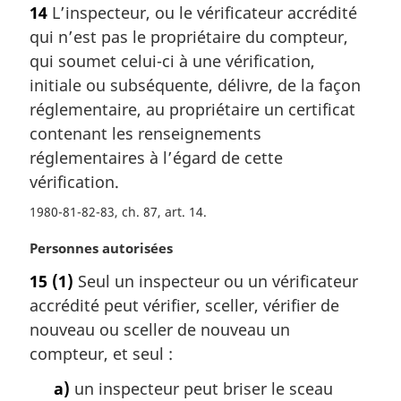
14
L’inspecteur, ou le vérificateur accrédité
t
qui n’est pas le propriétaire du compteur,
e
m
qui soumet celui-ci à une vérification,
a
initiale ou subséquente, délivre, de la façon
r
réglementaire, au propriétaire un certificat
g
contenant les renseignements
i
réglementaires à l’égard de cette
n
a
vérification.
l
1980-81-82-83, ch. 87, art. 14
e
:
N
Personnes autorisées
o
15
(1)
Seul un inspecteur ou un vérificateur
t
accrédité peut vérifier, sceller, vérifier de
e
m
nouveau ou sceller de nouveau un
a
compteur, et seul :
r
g
a)
un inspecteur peut briser le sceau