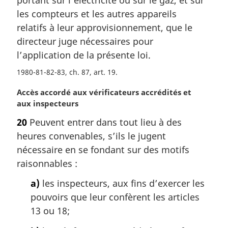
les compteurs et les autres appareils
relatifs à leur approvisionnement, que le
directeur juge nécessaires pour
l’application de la présente loi.
1980-81-82-83, ch. 87, art. 19
N
Accès accordé aux vérificateurs accrédités et
o
aux inspecteurs
t
20
Peuvent entrer dans tout lieu à des
e
heures convenables, s’ils le jugent
m
a
nécessaire en se fondant sur des motifs
r
raisonnables :
g
i
a)
les inspecteurs, aux fins d’exercer les
n
pouvoirs que leur confèrent les articles
a
13 ou 18;
l
e