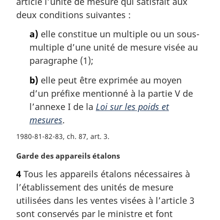
article l’unité de mesure qui satisfait aux
a
deux conditions suivantes :
r
g
a)
elle constitue un multiple ou un sous-
i
multiple d’une unité de mesure visée au
n
paragraphe (1);
a
l
b)
elle peut être exprimée au moyen
e
d’un préfixe mentionné à la partie V de
:
l’annexe I de la
Loi sur les poids et
mesures
.
1980-81-82-83, ch. 87, art. 3
N
Garde des appareils étalons
o
4
Tous les appareils étalons nécessaires à
t
l’établissement des unités de mesure
e
m
utilisées dans les ventes visées à l’article 3
a
sont conservés par le ministre et font