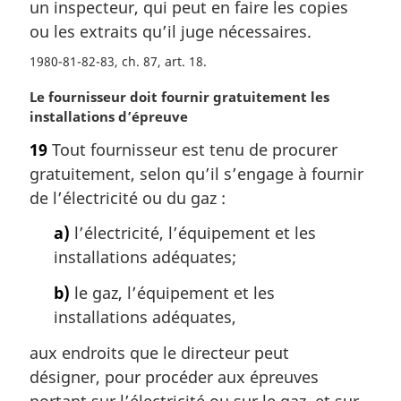
a
un inspecteur, qui peut en faire les copies
r
ou les extraits qu’il juge nécessaires.
g
i
1980-81-82-83, ch. 87, art. 18
n
N
Le fournisseur doit fournir gratuitement les
a
o
installations d’épreuve
l
t
e
19
Tout fournisseur est tenu de procurer
e
:
gratuitement, selon qu’il s’engage à fournir
m
a
de l’électricité ou du gaz :
r
a)
l’électricité, l’équipement et les
g
i
installations adéquates;
n
b)
le gaz, l’équipement et les
a
l
installations adéquates,
e
aux endroits que le directeur peut
:
désigner, pour procéder aux épreuves
portant sur l’électricité ou sur le gaz, et sur