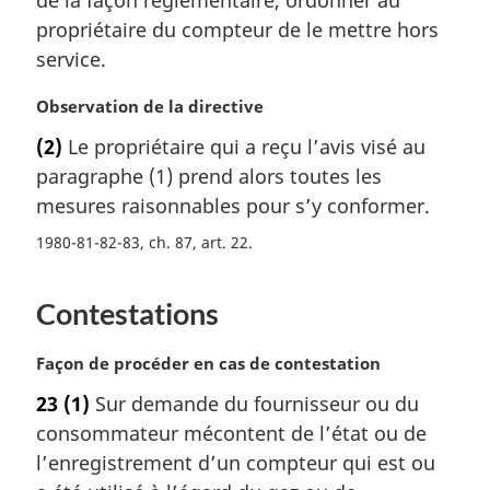
de la façon réglementaire, ordonner au
l
propriétaire du compteur de le mettre hors
e
service.
:
N
Observation de la directive
o
(2)
Le propriétaire qui a reçu l’avis visé au
t
paragraphe (1) prend alors toutes les
e
m
mesures raisonnables pour s’y conformer.
a
1980-81-82-83, ch. 87, art. 22
r
g
i
Contestations
n
a
N
Façon de procéder en cas de contestation
l
o
e
23
(1)
Sur demande du fournisseur ou du
t
:
consommateur mécontent de l’état ou de
e
m
l’enregistrement d’un compteur qui est ou
a