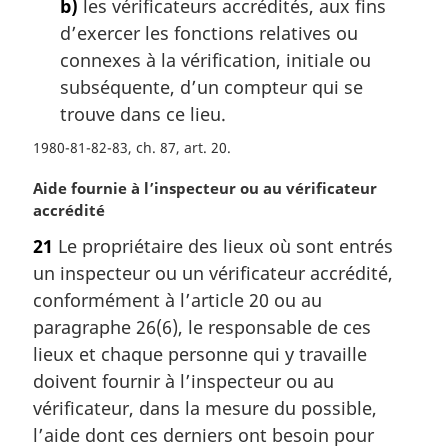
b)
les vérificateurs accrédités, aux fins
:
d’exercer les fonctions relatives ou
connexes à la vérification, initiale ou
subséquente, d’un compteur qui se
trouve dans ce lieu.
1980-81-82-83, ch. 87, art. 20
N
Aide fournie à l’inspecteur ou au vérificateur
o
accrédité
t
21
Le propriétaire des lieux où sont entrés
e
un inspecteur ou un vérificateur accrédité,
m
a
conformément à l’article 20 ou au
r
paragraphe 26(6), le responsable de ces
g
lieux et chaque personne qui y travaille
i
doivent fournir à l’inspecteur ou au
n
vérificateur, dans la mesure du possible,
a
l
l’aide dont ces derniers ont besoin pour