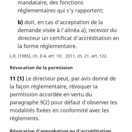
mandataire, des fonctions
réglementaires qui s’y rapportent;
b)
doit, en cas d’acceptation de la
demande visée à l’alinéa a), recevoir du
directeur un certificat d’accréditation en
la forme réglementaire.
L.R. (1985), ch. E-4, art. 10
2011, ch. 21, art. 122
N
Révocation de la permission
o
11
(1)
Le directeur peut, par avis donné de
t
la façon réglementaire, révoquer la
e
m
permission accordée en vertu du
a
paragraphe 9(2) pour défaut d’observer les
r
modalités fixées en conformité avec les
g
règlements.
i
n
N
Révocation d’approbation ou d’accréditation