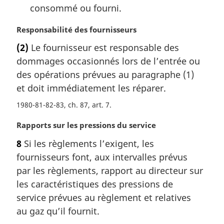
consommé ou fourni.
N
Responsabilité des fournisseurs
o
(2)
Le fournisseur est responsable des
t
dommages occasionnés lors de l’entrée ou
e
m
des opérations prévues au paragraphe (1)
a
et doit immédiatement les réparer.
r
1980-81-82-83, ch. 87, art. 7
g
i
N
Rapports sur les pressions du service
n
o
a
8
Si les règlements l’exigent, les
t
l
fournisseurs font, aux intervalles prévus
e
e
m
par les règlements, rapport au directeur sur
:
a
les caractéristiques des pressions de
r
service prévues au règlement et relatives
g
au gaz qu’il fournit.
i