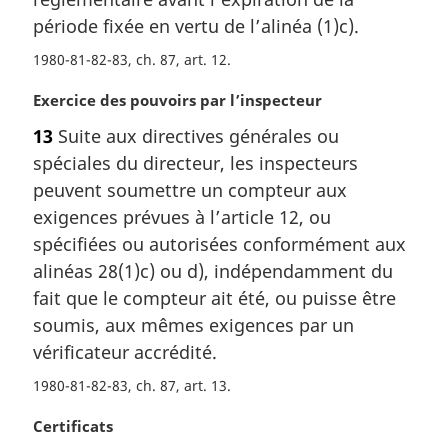
l
période fixée en vertu de l’alinéa (1)c).
e
:
1980-81-82-83, ch. 87, art. 12
N
Exercice des pouvoirs par l’inspecteur
o
13
Suite aux directives générales ou
t
spéciales du directeur, les inspecteurs
e
m
peuvent soumettre un compteur aux
a
exigences prévues à l’article 12, ou
r
spécifiées ou autorisées conformément aux
g
alinéas 28(1)c) ou d), indépendamment du
i
fait que le compteur ait été, ou puisse être
n
a
soumis, aux mêmes exigences par un
l
vérificateur accrédité.
e
:
1980-81-82-83, ch. 87, art. 13
N
Certificats
o