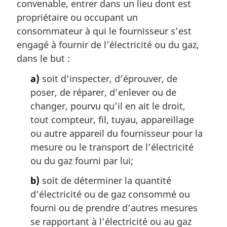
convenable, entrer dans un lieu dont est
e
m
propriétaire ou occupant un
a
consommateur à qui le fournisseur s’est
r
engagé à fournir de l’électricité ou du gaz,
g
dans le but :
i
n
a)
soit d’inspecter, d’éprouver, de
a
poser, de réparer, d’enlever ou de
l
changer, pourvu qu’il en ait le droit,
e
:
tout compteur, fil, tuyau, appareillage
ou autre appareil du fournisseur pour la
mesure ou le transport de l’électricité
ou du gaz fourni par lui;
b)
soit de déterminer la quantité
d’électricité ou de gaz consommé ou
fourni ou de prendre d’autres mesures
se rapportant à l’électricité ou au gaz