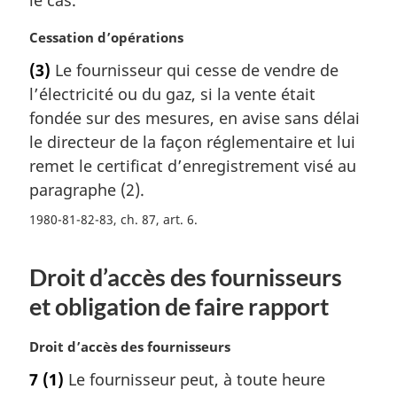
a
N
Cessation d’opérations
l
o
e
(3)
Le fournisseur qui cesse de vendre de
t
:
l’électricité ou du gaz, si la vente était
e
m
fondée sur des mesures, en avise sans délai
a
le directeur de la façon réglementaire et lui
r
remet le certificat d’enregistrement visé au
g
paragraphe (2).
i
n
1980-81-82-83, ch. 87, art. 6
a
l
e
Droit d’accès des fournisseurs
:
et obligation de faire rapport
N
Droit d’accès des fournisseurs
o
7
(1)
Le fournisseur peut, à toute heure
t