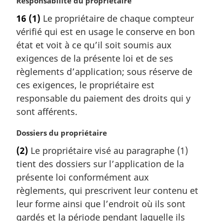
N
Responsabilité du propriétaire
e
o
16
(1)
Le propriétaire de chaque compteur
:
t
vérifié qui est en usage le conserve en bon
e
m
état et voit à ce qu’il soit soumis aux
a
exigences de la présente loi et de ses
r
règlements d’application; sous réserve de
g
ces exigences, le propriétaire est
i
responsable du paiement des droits qui y
n
a
sont afférents.
l
e
N
Dossiers du propriétaire
:
o
(2)
Le propriétaire visé au paragraphe (1)
t
tient des dossiers sur l’application de la
e
m
présente loi conformément aux
a
règlements, qui prescrivent leur contenu et
r
leur forme ainsi que l’endroit où ils sont
g
gardés et la période pendant laquelle ils
i