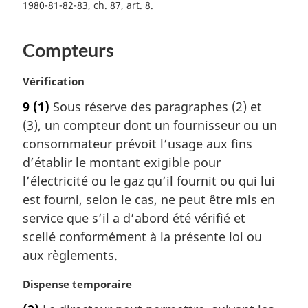
n
1980-81-82-83, ch. 87, art. 8
a
l
e
Compteurs
:
N
Vérification
o
9
(1)
Sous réserve des paragraphes (2) et
t
(3), un compteur dont un fournisseur ou un
e
m
consommateur prévoit l’usage aux fins
a
d’établir le montant exigible pour
r
l’électricité ou le gaz qu’il fournit ou qui lui
g
est fourni, selon le cas, ne peut être mis en
i
service que s’il a d’abord été vérifié et
n
a
scellé conformément à la présente loi ou
l
aux règlements.
e
:
N
Dispense temporaire
o