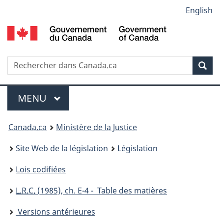
Language
English
Passer
Passer
Passer
au
à
à
selection
contenu
«
la
principal
À
version
propos
HTML
Recherche
R
Rec
de
simplifiée
d
ce
C
Menu
site
MENU
PRINCIPAL
You
Canada.ca
Ministère de la Justice
are
Site Web de la législation
Législation
here:
Lois codifiées
L.R.C.
(1985), ch. E-4 - Table des matières
Versions antérieures