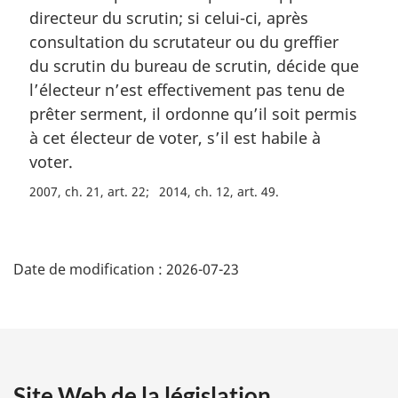
a
directeur du scrutin; si celui-ci, après
r
consultation du scrutateur ou du greffier
g
du scrutin du bureau de scrutin, décide que
i
l’électeur n’est effectivement pas tenu de
n
a
prêter serment, il ordonne qu’il soit permis
l
à cet électeur de voter, s’il est habile à
e
voter.
:
2007, ch. 21, art. 22
2014, ch. 12, art. 49
D
Date de modification :
2026-07-23
é
t
a
Site Web de la législation