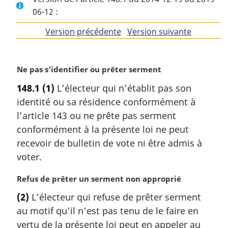
06-12 :
Version précédente
de
Version suivante
de
l'article
l'article
N
Ne pas s’identifier ou prêter serment
o
148.1
(1)
L’électeur qui n’établit pas son
t
identité ou sa résidence conformément à
e
m
l’article 143 ou ne prête pas serment
a
conformément à la présente loi ne peut
r
recevoir de bulletin de vote ni être admis à
g
voter.
i
n
N
Refus de prêter un serment non approprié
a
o
l
(2)
L’électeur qui refuse de prêter serment
t
e
au motif qu’il n’est pas tenu de le faire en
e
:
m
vertu de la présente loi peut en appeler au