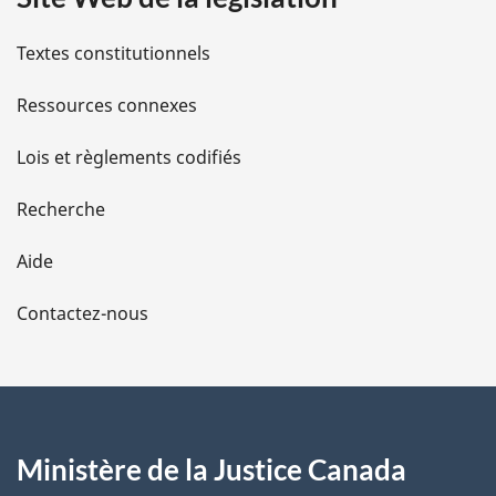
i
l
Textes constitutionnels
s
Ressources connexes
d
Lois et règlements codifiés
e
Recherche
l
Aide
a
Contactez-nous
p
a
g
Ministère de la Justice Canada
e