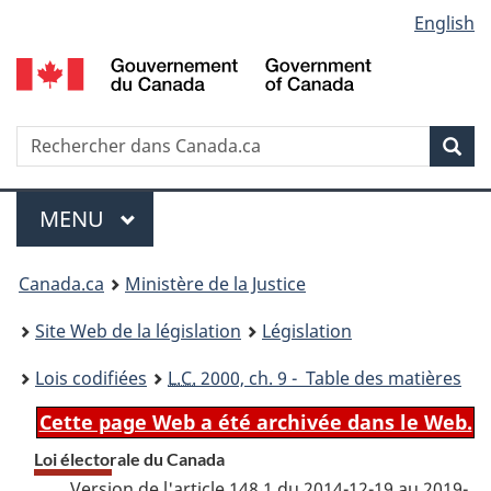
Language
English
Passer
Passer
Passer
au
à
à
selection
contenu
«
la
principal
À
version
propos
HTML
Recherche
R
Rec
de
simplifiée
d
ce
C
Menu
site
MENU
PRINCIPAL
You
Canada.ca
Ministère de la Justice
are
Site Web de la législation
Législation
here:
Lois codifiées
L.C.
2000, ch. 9 - Table des matières
Cette page Web a été archivée dans le Web.
Loi électorale du Canada
Version de l'article 148.1 du 2014-12-19 au 2019-