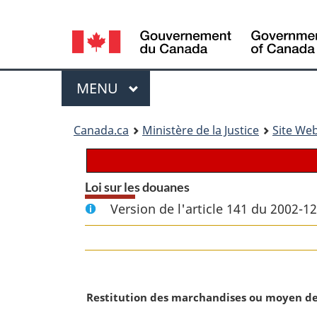
Language
selection
Menu
MENU
PRINCIPAL
You
Canada.ca
Ministère de la Justice
Site Web
are
here:
Loi sur les douanes
Version de l'article 141 du 2002-1
N
Restitution des marchandises ou moyen de 
o