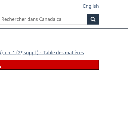
English
Rechercher
Recherche
dans
Canada.ca
e
), ch. 1 (2
suppl.) - Table des matières
.