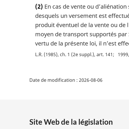
o
n
(2)
En cas de vente ou d’aliénation
t
a
e
desquels un versement est effectué
l
m
e
produit éventuel de la vente ou de 
a
:
moyen de transport supportés par S
r
g
vertu de la présente loi, il n’est e
i
n
L.R. (1985), ch. 1 (2e suppl.), art. 141
1999,
a
l
D
e
Date de modification :
2026-08-06
:
é
t
a
Site Web de la législation
i