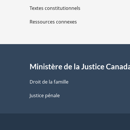
Textes constitutionnels
l
Ressources connexes
s
d
e
l
Ministère de la Justice Canad
a
Droit de la famille
p
Justice pénale
a
g