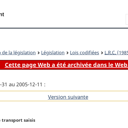
Passer
Passer
Passer
au
à
à
Recherche
contenu
«
la
principal
À
version
propos
HTML
de
simplifiée
ce
 de la législation
Législation
Lois codifiées
L.R.C.
(1985
site
Cette page Web a été archivée dans le Web
2-31 au 2005-12-11 :
Version suivante
de
l'article
transport saisis