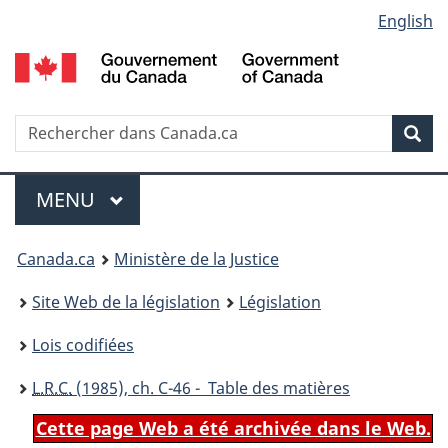
Language
English
Passer
Passer
Passer
au
à
à
selection
contenu
«
la
principal
À
version
propos
HTML
Recherche
R
Rec
de
simplifiée
d
ce
C
Menu
site
MENU
PRINCIPAL
You
Canada.ca
Ministère de la Justice
are
Site Web de la législation
Législation
here:
Lois codifiées
L.R.C.
(1985), ch. C-46 - Table des matières
Cette page Web a été archivée dans le Web.