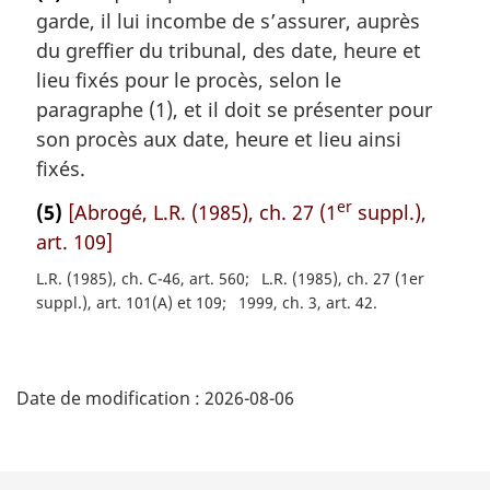
garde, il lui incombe de s’assurer, auprès
e
m
du greffier du tribunal, des date, heure et
a
lieu fixés pour le procès, selon le
r
paragraphe (1), et il doit se présenter pour
g
son procès aux date, heure et lieu ainsi
i
fixés.
n
a
er
(5)
[Abrogé, L.R. (1985), ch. 27 (1
suppl.),
l
art. 109]
e
:
L.R. (1985), ch. C-46, art. 560
L.R. (1985), ch. 27 (1er
suppl.), art. 101(A) et 109
1999, ch. 3, art. 42
D
Date de modification :
2026-08-06
é
t