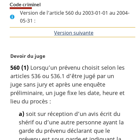
Code criminel
Version de l'article 560 du 2003-01-01 au 2004-
05-31 :
Version suivante
de
l'article
N
Devoir du juge
o
560
(1)
Lorsqu’un prévenu choisit selon les
t
articles 536 ou 536.1 d’être jugé par un
e
m
juge sans jury et après une enquête
a
préliminaire, un juge fixe les date, heure et
r
lieu du procès :
g
i
a)
soit sur réception d’un avis écrit du
n
shérif ou d’une autre personne ayant la
a
garde du prévenu déclarant que le
l
prévenu est sous garde et indiquant la
e