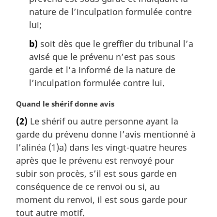
:
nature de l’inculpation formulée contre
lui;
b)
soit dès que le greffier du tribunal l’a
avisé que le prévenu n’est pas sous
garde et l’a informé de la nature de
l’inculpation formulée contre lui.
N
Quand le shérif donne avis
o
(2)
Le shérif ou autre personne ayant la
t
garde du prévenu donne l’avis mentionné à
e
m
l’alinéa (1)a) dans les vingt-quatre heures
a
après que le prévenu est renvoyé pour
r
subir son procès, s’il est sous garde en
g
conséquence de ce renvoi ou si, au
i
moment du renvoi, il est sous garde pour
n
a
tout autre motif.