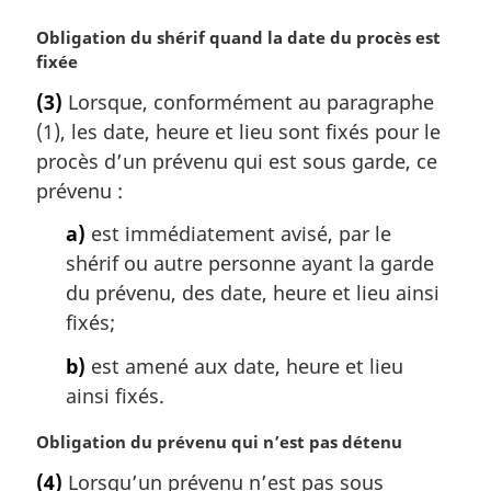
l
e
N
Obligation du shérif quand la date du procès est
:
o
fixée
t
(3)
Lorsque, conformément au paragraphe
e
(1), les date, heure et lieu sont fixés pour le
m
a
procès d’un prévenu qui est sous garde, ce
r
prévenu :
g
i
a)
est immédiatement avisé, par le
n
shérif ou autre personne ayant la garde
a
du prévenu, des date, heure et lieu ainsi
l
fixés;
e
:
b)
est amené aux date, heure et lieu
ainsi fixés.
N
Obligation du prévenu qui n’est pas détenu
o
(4)
Lorsqu’un prévenu n’est pas sous
t