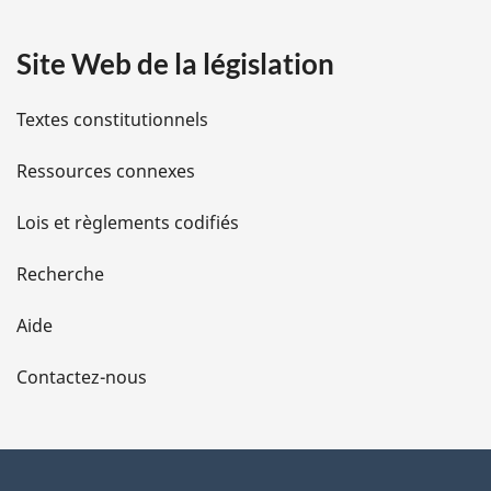
a
Site Web de la législation
i
l
Textes constitutionnels
s
Ressources connexes
d
Lois et règlements codifiés
e
Recherche
l
Aide
a
Contactez-nous
p
a