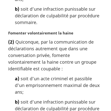
:
b)
soit d’une infraction punissable sur
déclaration de culpabilité par procédure
sommaire.
N
Fomenter volontairement la haine
o
(2)
Quiconque, par la communication de
t
déclarations autrement que dans une
e
m
conversation privée, fomente
a
volontairement la haine contre un groupe
r
identifiable est coupable :
g
i
a)
soit d’un acte criminel et passible
n
d’un emprisonnement maximal de deux
a
ans;
l
e
b)
soit d’une infraction punissable sur
:
déclaration de culpabilité par procédure