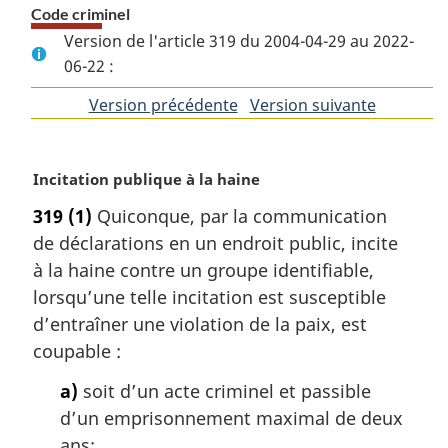
Code criminel
Version de l'article 319 du 2004-04-29 au 2022-
06-22 :
Version précédente
de
Version suivante
de
l'article
l'article
N
Incitation publique à la haine
o
319
(1)
Quiconque, par la communication
t
de déclarations en un endroit public, incite
e
m
à la haine contre un groupe identifiable,
a
lorsqu’une telle incitation est susceptible
r
d’entraîner une violation de la paix, est
g
coupable :
i
n
a)
soit d’un acte criminel et passible
a
d’un emprisonnement maximal de deux
l
ans;
e