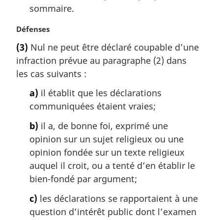
sommaire.
N
Défenses
o
(3)
Nul ne peut être déclaré coupable d’une
t
infraction prévue au paragraphe (2) dans
e
m
les cas suivants :
a
a)
il établit que les déclarations
r
g
communiquées étaient vraies;
i
b)
il a, de bonne foi, exprimé une
n
a
opinion sur un sujet religieux ou une
l
opinion fondée sur un texte religieux
e
auquel il croit, ou a tenté d’en établir le
:
bien-fondé par argument;
c)
les déclarations se rapportaient à une
question d’intérêt public dont l’examen