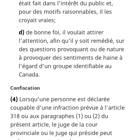
était fait dans l’intérêt du public et,
pour des motifs raisonnables, il les
croyait vraies;
d)
de bonne foi, il voulait attirer
l’attention, afin qu’il y soit remédié, sur
des questions provoquant ou de nature
à provoquer des sentiments de haine à
l’égard d’un groupe identifiable au
Canada.
N
Confiscation
o
(4)
Lorsqu’une personne est déclarée
t
coupable d’une infraction prévue à l’article
e
m
318 ou aux paragraphes (1) ou (2) du
a
présent article, le juge de la cour
r
provinciale ou le juge qui préside peut
g