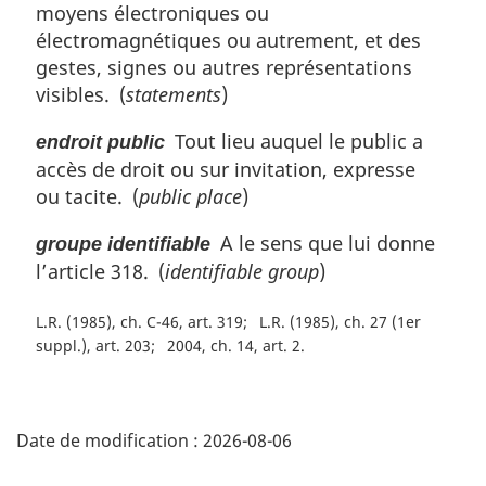
moyens électroniques ou
électromagnétiques ou autrement, et des
gestes, signes ou autres représentations
visibles. (
statements
)
Tout lieu auquel le public a
endroit public
accès de droit ou sur invitation, expresse
ou tacite. (
public place
)
A le sens que lui donne
groupe identifiable
l’article 318. (
identifiable group
)
L.R. (1985), ch. C-46, art. 319
L.R. (1985), ch. 27 (1er
suppl.), art. 203
2004, ch. 14, art. 2
D
Date de modification :
2026-08-06
é