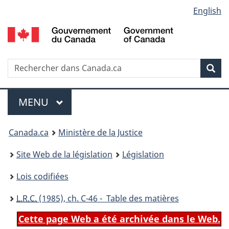
Language
English
Passer
Passer
Passer
au
à
à
selection
contenu
«
la
principal
À
version
propos
HTML
Recherche
R
Rec
de
simplifiée
d
ce
C
Menu
site
MENU
PRINCIPAL
You
Canada.ca
Ministère de la Justice
are
Site Web de la législation
Législation
here:
Lois codifiées
L.R.C.
(1985), ch. C-46 - Table des matières
Cette page Web a été archivée dans le Web.