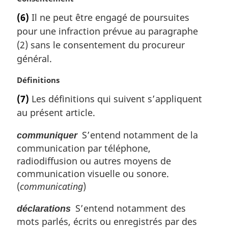
n
o
(6)
Il ne peut être engagé de poursuites
a
t
l
pour une infraction prévue au paragraphe
e
e
m
(2) sans le consentement du procureur
:
a
général.
r
g
N
Définitions
i
o
(7)
Les définitions qui suivent s’appliquent
n
t
a
au présent article.
e
l
m
e
S’entend notamment de la
communiquer
a
:
communication par téléphone,
r
g
radiodiffusion ou autres moyens de
i
communication visuelle ou sonore.
n
(
communicating
)
a
l
S’entend notamment des
déclarations
e
mots parlés, écrits ou enregistrés par des
: