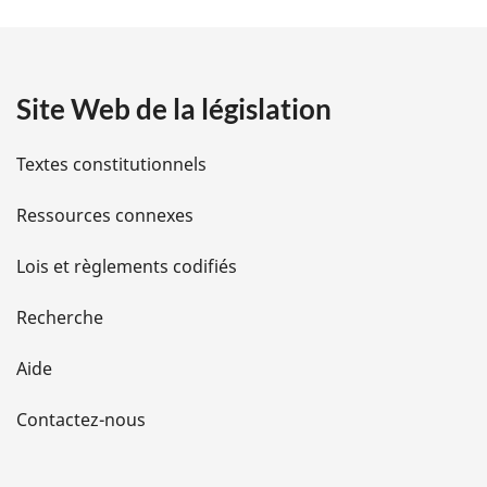
t
a
Site Web de la législation
i
l
Textes constitutionnels
s
Ressources connexes
d
Lois et règlements codifiés
e
Recherche
l
Aide
a
Contactez-nous
p