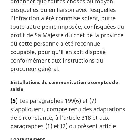
ordonner que toutes choses au moyen
i
desquelles ou en liaison avec lesquelles
n
a
l’infraction a été commise soient, outre
l
toute autre peine imposée, confisquées au
e
profit de Sa Majesté du chef de la province
:
où cette personne a été reconnue
coupable, pour qu’il en soit disposé
conformément aux instructions du
procureur général.
N
Installations de communication exemptes de
o
saisie
t
(5)
Les paragraphes 199(6) et (7)
e
s’appliquent, compte tenu des adaptations
m
a
de circonstance, à l’article 318 et aux
r
paragraphes (1) et (2) du présent article.
g
i
N
Consentement