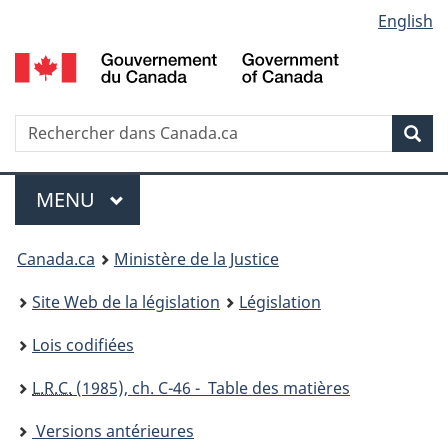
Language
English
Passer
Passer
Passer
au
à
à
selection
contenu
«
la
principal
À
version
propos
HTML
Recherche
R
Rec
de
simplifiée
d
ce
C
Menu
site
MENU
PRINCIPAL
You
Canada.ca
Ministère de la Justice
are
Site Web de la législation
Législation
here:
Lois codifiées
L.R.C.
(1985), ch. C-46 - Table des matières
Versions antérieures