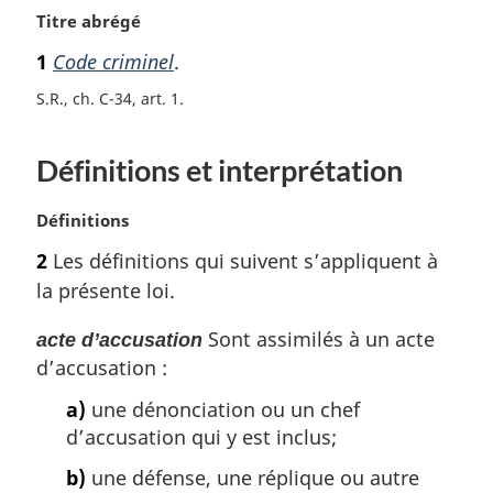
N
Titre abrégé
o
1
Code criminel
.
t
e
S.R., ch. C-34, art. 1
m
a
Définitions et interprétation
r
g
i
N
Définitions
n
o
2
Les définitions qui suivent s’appliquent à
a
t
l
la présente loi.
e
e
m
:
Sont assimilés à un acte
acte d’accusation
a
d’accusation :
r
g
a)
une dénonciation ou un chef
i
d’accusation qui y est inclus;
n
a
b)
une défense, une réplique ou autre
l