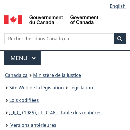
Language
English
Passer
Passer
Passer
au
à
à
selection
contenu
«
la
principal
À
version
propos
HTML
Recherche
R
Rec
de
simplifiée
d
ce
C
Menu
site
MENU
PRINCIPAL
You
Canada.ca
Ministère de la Justice
are
Site Web de la législation
Législation
here:
Lois codifiées
L.R.C.
(1985), ch. C-46 - Table des matières
Versions antérieures