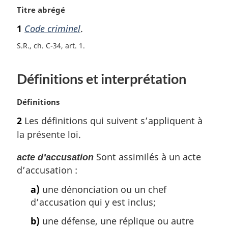
N
Titre abrégé
o
1
Code criminel
.
t
e
S.R., ch. C-34, art. 1
m
a
Définitions et interprétation
r
g
i
N
Définitions
n
o
2
Les définitions qui suivent s’appliquent à
a
t
l
la présente loi.
e
e
m
:
Sont assimilés à un acte
acte d’accusation
a
d’accusation :
r
g
a)
une dénonciation ou un chef
i
d’accusation qui y est inclus;
n
a
b)
une défense, une réplique ou autre
l