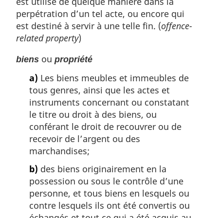
est utilisé de quelque manière dans la
perpétration d’un tel acte, ou encore qui
est destiné à servir à une telle fin. (
offence-
related property
)
ou
biens
propriété
a)
Les biens meubles et immeubles de
tous genres, ainsi que les actes et
instruments concernant ou constatant
le titre ou droit à des biens, ou
conférant le droit de recouvrer ou de
recevoir de l’argent ou des
marchandises;
b)
des biens originairement en la
possession ou sous le contrôle d’une
personne, et tous biens en lesquels ou
contre lesquels ils ont été convertis ou
échangés et tout ce qui a été acquis au