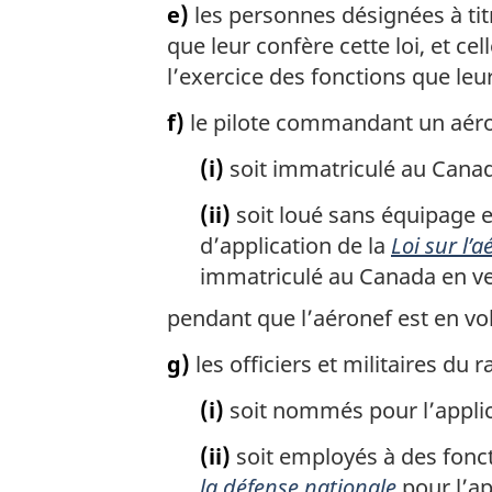
e)
les personnes désignées à tit
que leur confère cette loi, et ce
l’exercice des fonctions que leur
f)
le pilote commandant un aéro
(i)
soit immatriculé au Canad
(ii)
soit loué sans équipage 
d’application de la
Loi sur l’
immatriculé au Canada en ve
pendant que l’aéronef est en vol
g)
les officiers et militaires du
(i)
soit nommés pour l’applica
(ii)
soit employés à des fonct
la défense nationale
pour l’ap