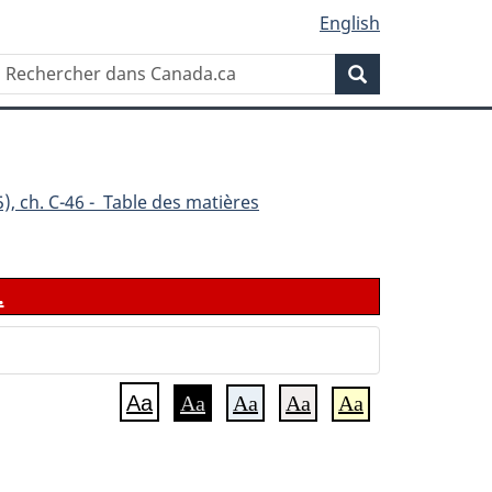
English
Rechercher
Recherche
dans
Canada.ca
), ch. C-46 - Table des matières
.
Aa
Aa
Aa
Aa
Aa