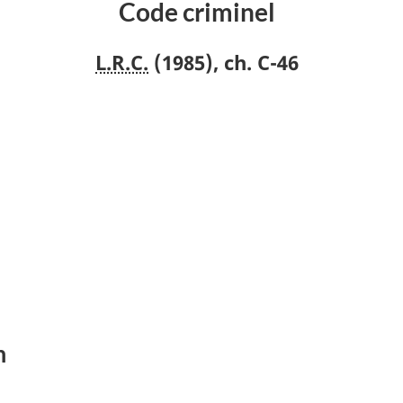
Code criminel
L.R.C.
(1985), ch. C-46
n