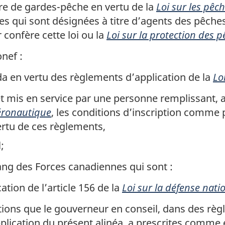
re de gardes-pêche en vertu de la
Loi sur les pêc
lles qui sont désignées à titre d’agents des pêches
 confère cette loi ou la
Loi sur la protection des p
nef :
a en vertu des règlements d’application de la
Lo
et mis en service par une personne remplissant,
aéronautique
, les conditions d’inscription comme 
rtu de ces règlements,
;
 rang des Forces canadiennes qui sont :
tion de l’article 156 de la
Loi sur la défense nati
ions que le gouverneur en conseil, dans des règ
plication du présent alinéa, a prescrites comme é