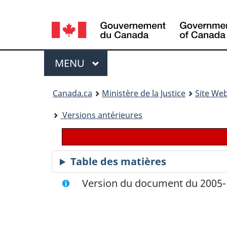
Language
selection
Menu
MENU
PRINCIPAL
You
Canada.ca
Ministère de la Justice
Site Web
are
Versions antérieures
here:
Table des matières
Version du document du 2005-1