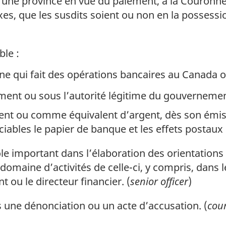
d’une province en vue du paiement, à la Couronn
axes, que les susdits soient ou non en la posses
ble :
 qui fait des opérations bancaires au Canada ou
ment ou sous l’autorité légitime du gouvernemen
nt ou comme équivalent d’argent, dès son émiss
iables le papier de banque et les effets postaux
e important dans l’élaboration des orientations 
domaine d’activités de celle-ci, y compris, dans
t ou le directeur financier. (
senior officer
)
 une dénonciation ou un acte d’accusation. (
cou