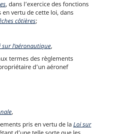
hes
, dans l’exercice des fonctions
 en vertu de cette loi, dans
êches côtières
;
i sur l’aéronautique
,
 aux termes des règlements
propriétaire d’un aéronef
onale
,
lements pris en vertu de la
Loi sur
tant d’une telle sorte que les