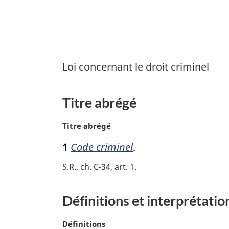
Loi concernant le droit criminel
Titre abrégé
N
Titre abrégé
o
1
Code criminel
.
t
e
S.R., ch. C-34, art. 1
m
a
r
Définitions et interprétatio
g
i
N
Définitions