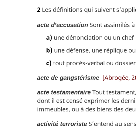
n
o
2
Les définitions qui suivent s’appli
a
t
l
e
e
Sont assimilés à 
acte d’accusation
m
:
a
a)
une dénonciation ou un chef d
r
g
b)
une défense, une réplique ou 
i
n
c)
tout procès-verbal ou dossier.
a
l
[Abrogée, 20
acte de gangstérisme
e
:
Tout testament, 
acte testamentaire
dont il est censé exprimer les derni
immeubles, ou à des biens des deux
S’entend au sens
activité terroriste