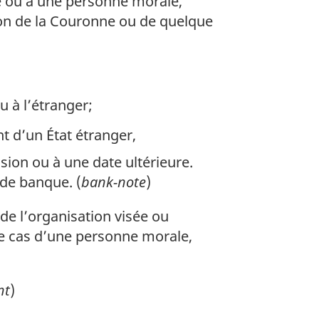
e ou à une personne morale,
sion de la Couronne ou de quelque
 à l’étranger;
t d’un État étranger,
ion ou à une date ultérieure.
 de banque. (
bank-note
)
de l’organisation visée ou
 le cas d’une personne morale,
nt
)