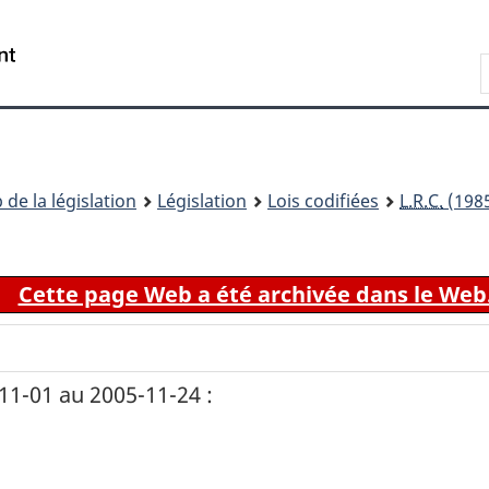
Passer
Passer
Passer
au
à
à
Recherche
contenu
«
la
principal
À
version
propos
HTML
de
simplifiée
ce
 de la législation
Législation
Lois codifiées
L.R.C.
(1985
site
Cette page Web a été archivée dans le Web
1-01 au 2005-11-24 :