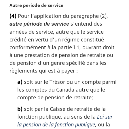
N
Autre période de service
l
o
e
(4)
Pour l’application du paragraphe (2),
t
:
s’entend des
autre période de service
e
m
années de service, autre que le service
a
crédité en vertu d’un régime constitué
r
conformément à la partie I.1, ouvrant droit
g
à une prestation de pension de retraite ou
i
de pension d’un genre spécifié dans les
n
a
règlements qui est à payer :
l
e
a)
soit sur le Trésor ou un compte parmi
:
les comptes du Canada autre que le
compte de pension de retraite;
b)
soit par la Caisse de retraite de la
fonction publique, au sens de la
Loi sur
la pension de la fonction publique
, ou la