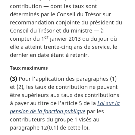
contribution — dont les taux sont
déterminés par le Conseil du Trésor sur
recommandation conjointe du président du
Conseil du Trésor et du ministre — à
er
compter du 1
janvier 2013 ou du jour où
elle a atteint trente-cinq ans de service, le
dernier en date étant à retenir.
N
Taux maximums
o
(3)
Pour l’application des paragraphes (1)
t
et (2), les taux de contribution ne peuvent
e
m
être supérieurs aux taux des contributions
a
à payer au titre de l’article 5 de la
Loi sur la
r
pension de la fonction publique
par les
g
contributeurs du groupe 1 visés au
i
paragraphe 12(0.1) de cette loi.
n
a