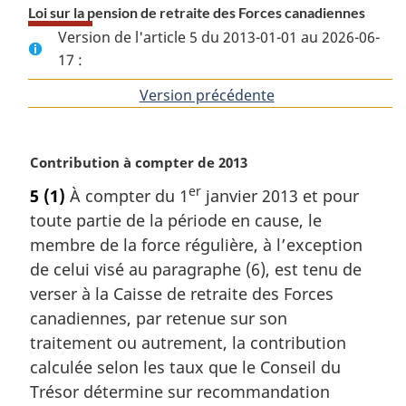
Loi sur la pension de retraite des Forces canadiennes
Version de l'article 5 du 2013-01-01 au 2026-06-
17 :
Version précédente
de
l'article
N
Contribution à compter de 2013
o
er
5
(1)
À compter du 1
janvier 2013 et pour
t
toute partie de la période en cause, le
e
m
membre de la force régulière, à l’exception
a
de celui visé au paragraphe (6), est tenu de
r
verser à la Caisse de retraite des Forces
g
canadiennes, par retenue sur son
i
traitement ou autrement, la contribution
n
a
calculée selon les taux que le Conseil du
l
Trésor détermine sur recommandation
e