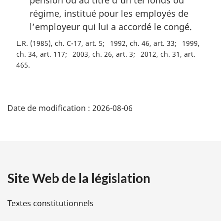
pension ou au titre d’un tel fonds ou
régime, institué pour les employés de
l’employeur qui lui a accordé le congé.
L.R. (1985), ch. C-17, art. 5
1992, ch. 46, art. 33
1999,
ch. 34, art. 117
2003, ch. 26, art. 3
2012, ch. 31, art.
465
D
Date de modification :
2026-08-06
é
t
a
Site Web de la législation
i
l
Textes constitutionnels