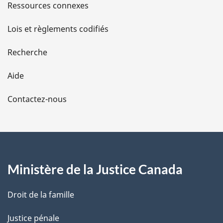
s
Ressources connexes
d
Lois et règlements codifiés
e
Recherche
l
Aide
a
Contactez-nous
p
a
g
Ministère de la Justice Canada
e
Droit de la famille
Justice pénale