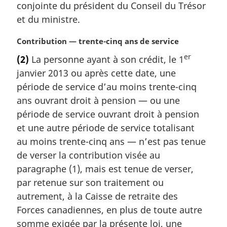
conjointe du président du Conseil du Trésor
:
et du ministre.
N
Contribution — trente-cinq ans de service
o
er
(2)
La personne ayant à son crédit, le 1
t
janvier 2013 ou après cette date, une
e
m
période de service d’au moins trente-cinq
a
ans ouvrant droit à pension — ou une
r
période de service ouvrant droit à pension
g
et une autre période de service totalisant
i
au moins trente-cinq ans — n’est pas tenue
n
a
de verser la contribution visée au
l
paragraphe (1), mais est tenue de verser,
e
par retenue sur son traitement ou
:
autrement, à la Caisse de retraite des
Forces canadiennes, en plus de toute autre
somme exigée par la présente loi, une