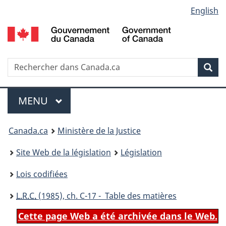
Language
English
Passer
Passer
Passer
au
à
à
selection
contenu
«
la
principal
À
version
propos
HTML
Recherche
R
Rec
de
simplifiée
d
ce
C
Menu
site
MENU
PRINCIPAL
You
Canada.ca
Ministère de la Justice
are
Site Web de la législation
Législation
here:
Lois codifiées
L.R.C.
(1985), ch. C-17 - Table des matières
Cette page Web a été archivée dans le Web.