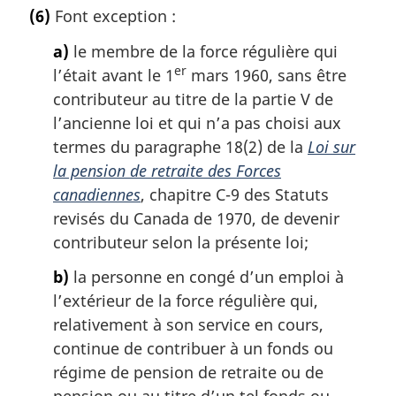
o
(6)
Font exception :
t
e
a)
le membre de la force régulière qui
m
er
l’était avant le 1
mars 1960, sans être
a
contributeur au titre de la partie V de
r
g
l’ancienne loi et qui n’a pas choisi aux
i
termes du paragraphe 18(2) de la
Loi sur
n
la pension de retraite des Forces
a
canadiennes
, chapitre C-9 des Statuts
l
revisés du Canada de 1970, de devenir
e
:
contributeur selon la présente loi;
b)
la personne en congé d’un emploi à
l’extérieur de la force régulière qui,
relativement à son service en cours,
continue de contribuer à un fonds ou
régime de pension de retraite ou de