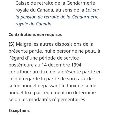
Caisse de retraite de la Gendarmerie
royale du Canada, au sens de la
Loi sur
la pension de retraite de la Gendarmerie
royale du Canada
.
N
Contributions non requises
o
(5)
Malgré les autres dispositions de la
t
présente partie, nulle personne ne peut, à
e
m
l’égard d’une période de service
a
postérieure au 14 décembre 1994,
r
contribuer au titre de la présente partie en
g
ce qui regarde la partie de son taux de
i
solde annuel dépassant le taux de solde
n
a
annuel fixé par règlement ou déterminé
l
selon les modalités réglementaires.
e
:
N
Exceptions