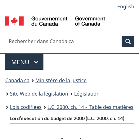
Language
English
Passer
Passer
Passer
au
à
à
selection
contenu
«
la
principal
À
version
propos
HTML
Recherche
R
Rec
de
simplifiée
d
ce
C
Menu
site
MENU
PRINCIPAL
You
Canada.ca
Ministère de la Justice
are
Site Web de la législation
Législation
here:
Lois codifiées
L.C.
2000, ch. 14 - Table des matières
Loi d’exécution du budget de 2000 (L.C. 2000, ch. 14)