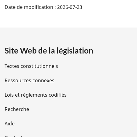
D
Date de modification :
2026-07-23
é
t
a
Site Web de la législation
i
l
Textes constitutionnels
s
Ressources connexes
d
Lois et règlements codifiés
e
Recherche
l
Aide
a