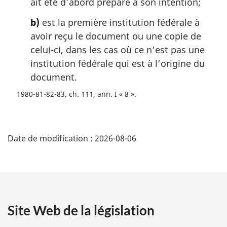
g
ait été d’abord préparé à son intention;
i
b)
est la première institution fédérale à
n
a
avoir reçu le document ou une copie de
l
celui-ci, dans les cas où ce n’est pas une
e
institution fédérale qui est à l’origine du
:
document.
1980-81-82-83, ch. 111, ann. I « 8 »
D
Date de modification :
2026-08-06
é
t
a
Site Web de la législation
i