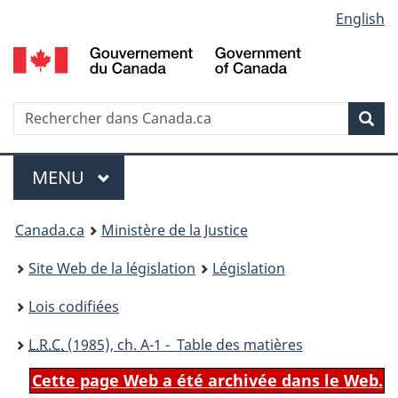
Language
English
Passer
Passer
Passer
au
à
à
selection
contenu
«
la
principal
À
version
propos
HTML
Recherche
R
Rec
de
simplifiée
d
ce
C
Menu
site
MENU
PRINCIPAL
You
Canada.ca
Ministère de la Justice
are
Site Web de la législation
Législation
here:
Lois codifiées
L.R.C.
(1985), ch. A-1 - Table des matières
Cette page Web a été archivée dans le Web.