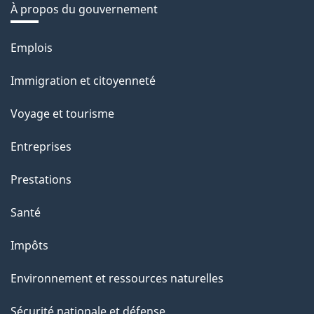
À propos du gouvernement
Thèmes
Emplois
et
Immigration et citoyenneté
sujets
Voyage et tourisme
Entreprises
Prestations
Santé
Impôts
Environnement et ressources naturelles
Sécurité nationale et défense