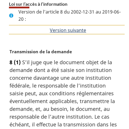
Loi sur l’accès à l’information
Version de l'article 8 du 2002-12-31 au 2019-06-
20 :
Version suivante
de
l'article
N
Transmission de la demande
o
8
(1)
S’il juge que le document objet de la
t
demande dont a été saisie son institution
e
m
concerne davantage une autre institution
a
fédérale, le responsable de l’institution
r
saisie peut, aux conditions réglementaires
g
éventuellement applicables, transmettre la
i
demande, et, au besoin, le document, au
n
a
responsable de l’autre institution. Le cas
l
échéant, il effectue la transmission dans les
e