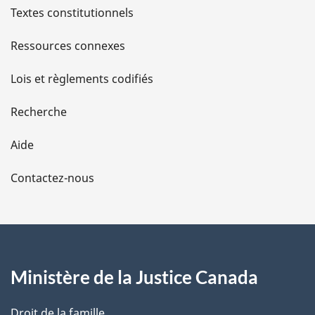
l
Textes constitutionnels
s
Ressources connexes
d
Lois et règlements codifiés
e
Recherche
l
Aide
a
Contactez-nous
p
a
g
Ministère de la Justice Canada
e
Droit de la famille