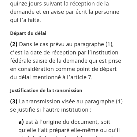
quinze jours suivant la réception de la
:
demande et en avise par écrit la personne
qui l’a faite.
N
Départ du délai
o
(2)
Dans le cas prévu au paragraphe (1),
t
c’est la date de réception par l’institution
e
m
fédérale saisie de la demande qui est prise
a
en considération comme point de départ
r
du délai mentionné à l’article 7.
g
i
N
Justification de la transmission
n
o
a
(3)
La transmission visée au paragraphe (1)
t
l
se justifie si l’autre institution :
e
e
m
:
a)
est à l’origine du document, soit
a
qu’elle l’ait préparé elle-même ou qu’il
r