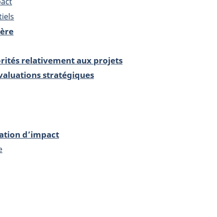
pact
iels
ière
rités relativement aux projets
valuations stratégiques
ation d’impact
e