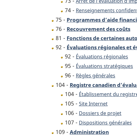
73 -
Arrêt de l’évaluation d’im
74 -
Renseignements confident
75 -
Programmes d’aide financ
76 -
Recouvrement des coûts
81 -
Fonctions de certaines auto
92 -
Évaluations régionales et é
92 -
Évaluations régionales
95 -
Évaluations stratégiques
96 -
Règles générales
104 -
Registre canadien d’évalu
104 -
Établissement du registr
105 -
Site Internet
106 -
Dossiers de projet
107 -
Dispositions générales
109 -
Administration