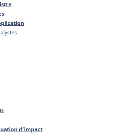
istre
es
pplication
nalystes
ns
uation d’impact