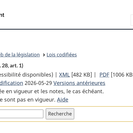
Passer
Passer
Passer
au
à
à
Recherche
contenu
«
la
principal
À
version
propos
HTML
de
simplifiée
ce
b de la législation
Lois codifiées
site
 28, art. 1)
sibilité disponibles) |
XML
Texte
[482 KB]
|
PDF
Texte
[1006 KB
ification
2026-05-29
Versions antérieures
complet
complet
ée en vigueur et les notes, le cas échéant.
:
:
e sont pas en vigueur.
Aide
Loi
Loi
sur
sur
l’évaluation
l’évaluat
d’impact
d’impact