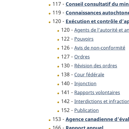
117 -
Conseil consultatif du min
119 -
Connaissances autochton
120 -
Exécution et contrôle d’a
120 -
Agents de l’autorité et a
122 -
Pouvoirs
126 -
Avis de non-conformité
127 -
Ordres
130 -
Révision des ordres
138 -
Cour fédérale
140 -
Injonction
141 -
Rapports volontaires
142 -
Interdictions et infractio
152 -
Publication
153 -
Agence canadienne d’éval
166 -
Rapport annuel