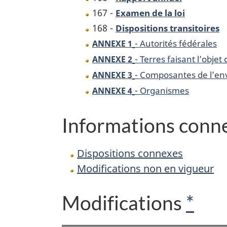
167 -
Examen de la loi
168 -
Dispositions transitoires
- Autorités fédérales
ANNEXE 1
- Terres faisant l’objet
ANNEXE 2
- Composantes de l’en
ANNEXE 3
- Organismes
ANNEXE 4
Informations conn
Dispositions connexes
Modifications non en vigueur
Modifications
*