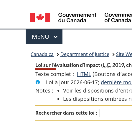
Language
selection
Menu
MENU
PRINCIPAL
You
Canada.ca
Department of Justice
Site We
are
Loi sur l’évaluation d’impact (
L.C.
2019, ch.
Texte complet :
HTML
Texte
(Boutons d’acces
here:
Loi à jour 2026-06-17;
complet
dernière mod
Notes :
Voir les dispositions d'entr
:
Les dispositions ombrées n
Loi
sur
Rechercher dans cette loi :
l’évaluation
d’impact