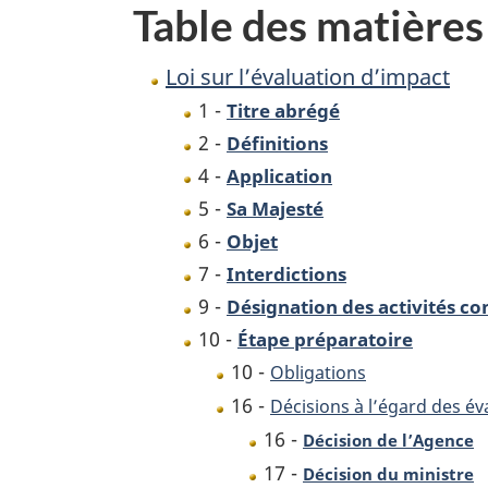
Table des matières
Loi sur l’évaluation d’impact
1 -
Titre abrégé
2 -
Définitions
4 -
Application
5 -
Sa Majesté
6 -
Objet
7 -
Interdictions
9 -
Désignation des activités co
10 -
Étape préparatoire
10 -
Obligations
16 -
Décisions à l’égard des év
16 -
Décision de l’Agence
17 -
Décision du ministre