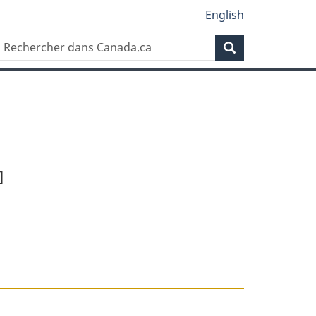
English
Rechercher
Recherche
dans
Canada.ca
]
ion