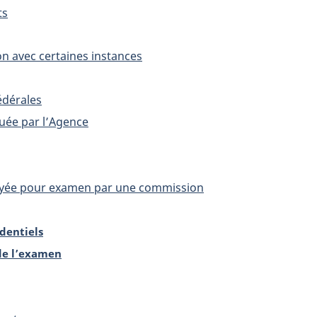
ts
on avec certaines instances
édérales
tuée par l’Agence
oyée pour examen par une commission
dentiels
 de l’examen