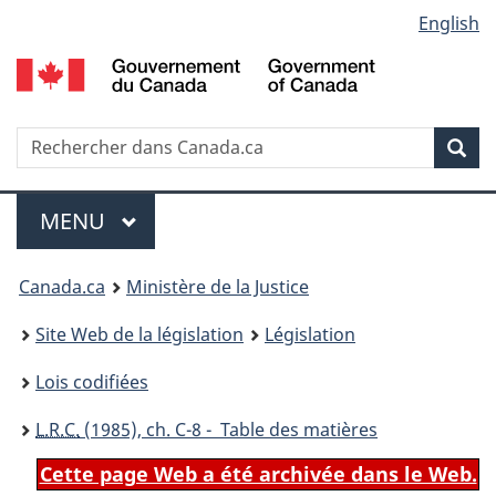
Language
English
Passer
Passer
Passer
au
à
à
selection
contenu
«
la
principal
À
version
propos
HTML
Recherche
R
Rec
de
simplifiée
d
ce
C
Menu
site
MENU
PRINCIPAL
You
Canada.ca
Ministère de la Justice
are
Site Web de la législation
Législation
here:
Lois codifiées
L.R.C.
(1985), ch. C-8 - Table des matières
Cette page Web a été archivée dans le Web.