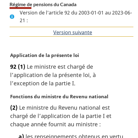
Régime de pensions du Canada
Version de l'article 92 du 2003-01-01 au 2023-06-
21 :
Version suivante
de
l'article
N
Application de la présente loi
o
92
(1)
Le ministre est chargé de
t
l’application de la présente loi, à
e
m
l’exception de la partie I.
a
r
N
Fonctions du ministre du Revenu national
g
o
(2)
Le ministre du Revenu national est
i
t
chargé de l’application de la partie I et
n
e
a
m
chaque année fournit au ministre :
l
a
a)
les renseignements obtenus en vertu
e
r