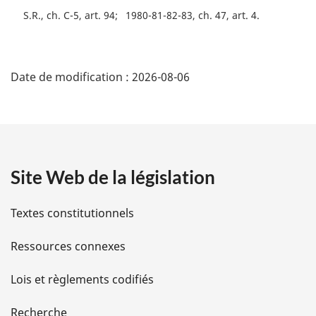
S.R., ch. C-5, art. 94
1980-81-82-83, ch. 47, art. 4
D
Date de modification :
2026-08-06
é
t
a
Site Web de la législation
i
l
Textes constitutionnels
s
Ressources connexes
d
Lois et règlements codifiés
e
Recherche