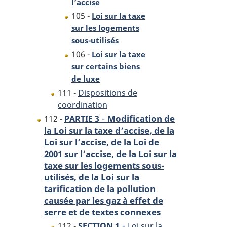
l’accise
105 -
Loi sur la taxe
sur les logements
sous-utilisés
106 -
Loi sur la taxe
sur certains biens
de luxe
111 -
Dispositions de
coordination
-
Modification de
112 -
PARTIE 3
la Loi sur la taxe d’accise, de la
Loi sur l’accise, de la Loi de
2001 sur l’accise, de la Loi sur la
taxe sur les logements sous-
utilisés, de la Loi sur la
tarification de la pollution
causée par les gaz à effet de
serre et de textes connexes
-
112 -
SECTION 1
Loi sur la