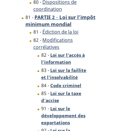
80 -
Dispositions de
coordination
-
Loi sur l’impôt
81 -
PARTIE 2
minimum mondial
81 -
Édiction de la loi
82 -
Modifications
corrélatives
82 -
Loi sur l’accès à
l’information
83 -
Loi sur la faillite
et l’insolvabilité
84 -
Code criminel
85 -
Loi sur la taxe
d’accise
91 -
Loi sur le
développement des
exportations
92 -
Loi sur la