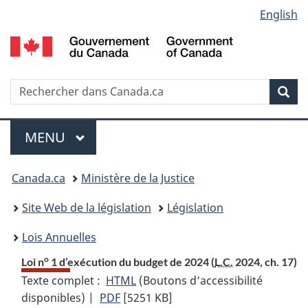
Language
English
Passer
Passer
Passer
au
à
à
selection
contenu
«
la
principal
À
version
propos
HTML
Recherche
R
Rec
de
simplifiée
d
ce
C
Menu
site
MENU
PRINCIPAL
Vous
Canada.ca
Ministère de la Justice
etes
Site Web de la législation
Législation
ici
Lois Annuelles
:
o
Loi n
1 d’exécution du budget de 2024 (
L.C.
2024, ch. 17)
Texte complet :
HTML
Texte
(Boutons d’accessibilité
disponibles) |
PDF
Texte
[5251 KB]
complet