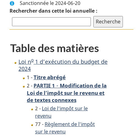
Sanctionnée le 2024-06-20
complet
:
Rechercher dans cette loi annuelle :
:
Loi
o
Loi
n
o
n
1
1
d’exécution
d’exécution
du
Table des matières
du
budget
budget
de
o
Loi n
1 d’exécution du budget de
de
2024
2024
2024
Titre abrégé
1 -
-
Modification de la
2 -
PARTIE 1
Loi de l’impôt sur le revenu et
de textes connexes
2 -
Loi de l’impôt sur le
revenu
77 -
Règlement de l’impôt
sur le revenu