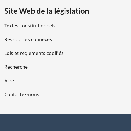
a
Site Web de la législation
i
l
Textes constitutionnels
s
Ressources connexes
d
Lois et règlements codifiés
e
Recherche
l
Aide
a
Contactez-nous
p
a
g