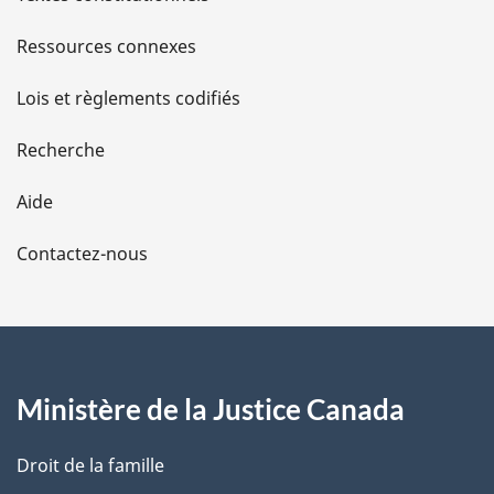
sur
le
s
Ressources connexes
le
revenu
d
revenu
Lois et règlements codifiés
e
Recherche
l
Aide
a
Contactez-nous
p
a
g
Ministère de la Justice Canada
e
Droit de la famille