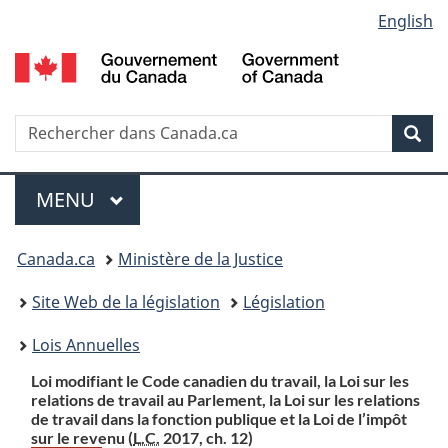
Language
English
Passer
Passer
Passer
au
à
à
selection
contenu
«
la
principal
À
version
propos
HTML
Recherche
R
Rec
de
simplifiée
d
ce
C
Menu
site
MENU
PRINCIPAL
Vous
Canada.ca
Ministère de la Justice
etes
Site Web de la législation
Législation
ici
Lois Annuelles
:
Loi modifiant le Code canadien du travail, la Loi sur les
relations de travail au Parlement, la Loi sur les relations
de travail dans la fonction publique et la Loi de l’impôt
sur le revenu (
L.C.
2017, ch. 12)