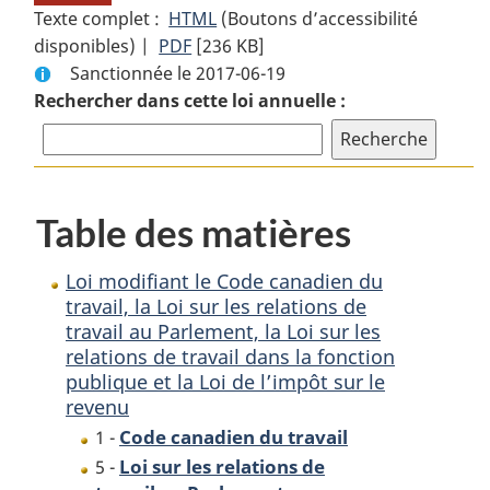
Texte complet :
HTML
Texte
(Boutons d’accessibilité
disponibles) |
PDF
Texte
[236 KB]
complet
Sanctionnée le 2017-06-19
complet
:
Rechercher dans cette loi annuelle :
:
Loi
Loi
modifiant
modifiant
le
le
Code
Code
canadien
Table des matières
canadien
du
du
travail,
Loi modifiant le Code canadien du
travail,
la
travail, la Loi sur les relations de
la
Loi
travail au Parlement, la Loi sur les
Loi
sur
relations de travail dans la fonction
sur
les
publique et la Loi de l’impôt sur le
les
relations
revenu
relations
de
Code canadien du travail
1 -
de
travail
Loi sur les relations de
5 -
travail
au