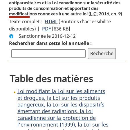
antiparasitaires et la Loi canadienne sur la sécurité des
produits de consommation et apportant des
modifications connexes à une autre loi (
L.C.
2016, ch. 9)
Texte complet :
HTML
Texte
(Boutons d’accessibilité
disponibles) |
PDF
Texte
[636 KB]
complet
Sanctionnée le 2016-12-12
complet
:
Rechercher dans cette loi annuelle :
:
Loi
Loi
modifiant
modifiant
la
la
Loi
Loi
sur
Table des matières
sur
les
les
aliments
Loi modifiant la Loi sur les aliments
aliments
et
et drogues, la Loi sur les produits
et
drogues,
dangereux, la Loi sur les dispositifs
drogues,
la
émettant des radiations, la Loi
la
Loi
canadienne sur la protection de
Loi
sur
l’environnement (1999), la Loi sur les