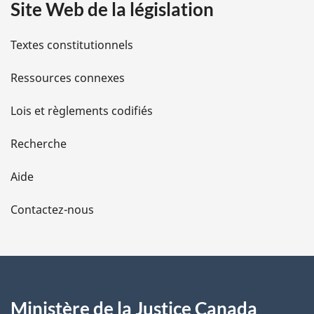
de
consommation
Site Web de la législation
i
consommation
et
l
et
apportant
Textes constitutionnels
apportant
des
s
des
modifications
Ressources connexes
modifications
connexes
d
connexes
à
Lois et règlements codifiés
à
une
e
Recherche
une
autre
l
autre
loi
Aide
loi
a
Contactez-nous
p
a
g
Ministère de la Justice Canada