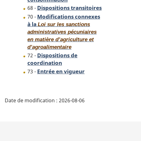
de
l’environnement
Dispositions transitoires
68 -
l’environnement
(1999),
Modifications connexes
70 -
(1999),
la
à la
Loi sur les sanctions
la
Loi
administratives pécuniaires
Loi
sur
en matière d’agriculture et
sur
les
d’agroalimentaire
les
produits
Dispositions de
72 -
produits
antiparasitaires
coordination
antiparasitaires
et
Entrée en vigueur
73 -
et
la
la
Loi
Loi
canadienne
D
canadienne
sur
Date de modification :
2026-08-06
sur
la
é
la
sécurité
t
sécurité
des
des
produits
a
produits
de