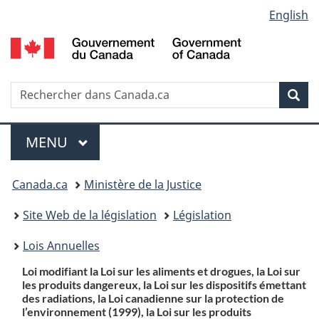
Language
English
Passer
Passer
Passer
au
à
à
selection
contenu
«
la
principal
À
version
propos
HTML
Recherche
R
Rec
de
simplifiée
d
ce
C
Menu
site
MENU
PRINCIPAL
Vous
Canada.ca
Ministère de la Justice
etes
Site Web de la législation
Législation
ici
Lois Annuelles
:
Loi modifiant la Loi sur les aliments et drogues, la Loi sur
les produits dangereux, la Loi sur les dispositifs émettant
des radiations, la Loi canadienne sur la protection de
l’environnement (1999), la Loi sur les produits