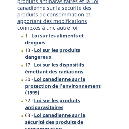
sur
les
produits antiparasitaires et la Loi
canadienne sur la sécurité des
les
produits
produits de consommation et
produits
dangereux,
apportant des modifications
dangereux,
la
connexes à une autre loi
la
Loi
Loi sur les aliments et
1 -
Loi
sur
drogues
sur
les
Loi sur les produits
13 -
les
dispositifs
dangereux
dispositifs
émettant
Loi sur les dispositifs
17 -
émettant
des
émettant des radiations
des
radiations,
Loi canadienne sur la
30 -
radiations,
la
protection de l’environnement
la
Loi
(1999)
Loi
canadienne
Loi sur les produits
32 -
canadienne
sur
antiparasitaires
sur
la
Loi canadienne sur la
63 -
la
protection
sécurité des produits de
protection
de
consommation